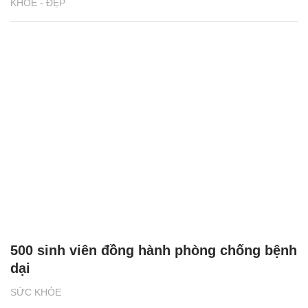
KHỎE - ĐẸP
500 sinh viên đồng hành phòng chống bệnh
dại
SỨC KHỎE