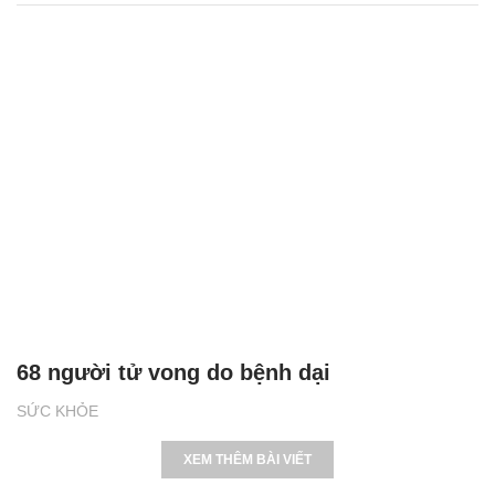
68 người tử vong do bệnh dại
SỨC KHỎE
XEM THÊM BÀI VIẾT