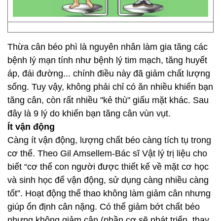
Thừa cân béo phì là nguyên nhân làm gia tăng các
bệnh lý mạn tính như bệnh lý tim mạch, tăng huyết
áp, đái đường... chính điều này đã giảm chất lượng
sống. Tuy vậy, không phải chỉ có ăn nhiều khiến bạn
tăng cân, còn rất nhiều "kẻ thù" giấu mặt khác. Sau
đây là 9 lý do khiến bạn tăng cân vùn vụt.
Ít vận động
Càng ít vận động, lượng chất béo càng tích tụ trong
cơ thể. Theo Gil Amsellem-Bác sĩ Vật lý trị liệu cho
biết “cơ thể con người được thiết kế về mặt cơ học
và sinh học để vận động, sử dụng càng nhiều càng
tốt”. Hoạt động thể thao không làm giảm cân nhưng
giúp ổn định cân nặng. Có thể giảm bớt chất béo
nhưng không giảm cân (phần cơ sẽ phát triển, thay