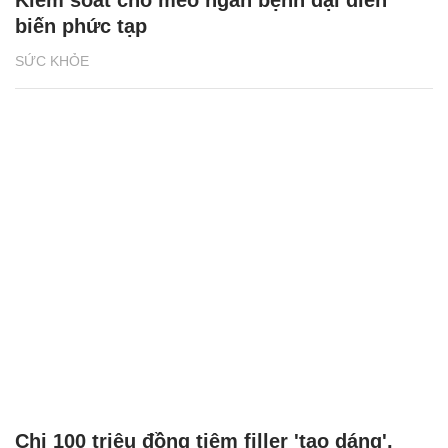
Kiểm soát chó mèo ngăn bệnh dại diễn
biến phức tạp
SỨC KHỎE
Chi 100 triệu đồng tiêm filler 'tạo dáng',