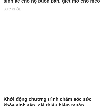
sinh kế cho hộ buôn bán, giết mổ chó mèo
SỨC KHỎE
Khởi động chương trình chăm sóc sức
khỏe sinh sản, cải thiện hiếm muộn