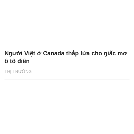
Người Việt ở Canada thắp lửa cho giấc mơ
ô tô điện
THỊ TRƯỜNG