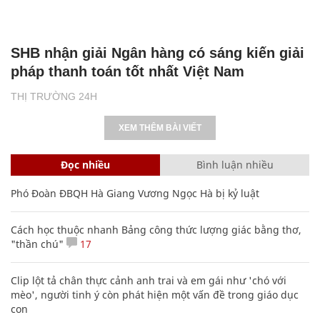
SHB nhận giải Ngân hàng có sáng kiến giải
pháp thanh toán tốt nhất Việt Nam
THỊ TRƯỜNG 24H
XEM THÊM BÀI VIẾT
Đọc nhiều
Bình luận nhiều
Phó Đoàn ĐBQH Hà Giang Vương Ngọc Hà bị kỷ luật
Cách học thuộc nhanh Bảng công thức lượng giác bằng thơ,
"thần chú"
17
Clip lột tả chân thực cảnh anh trai và em gái như 'chó với
mèo', người tinh ý còn phát hiện một vấn đề trong giáo dục
con