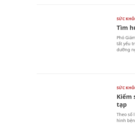
SỨC KHỎ
Tìm hư
Phó Giám
tất yếu 
dưỡng ng
SỨC KHỎ
Kiểm 
tạp
Theo số l
hình bện