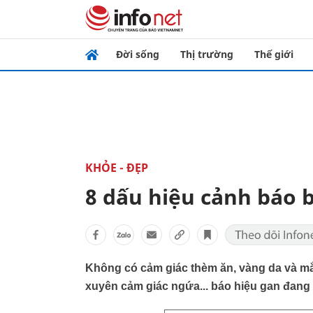
Đời sống
Thị trường
Thế giới
KHỎE - ĐẸP
8 dấu hiệu cảnh báo
Không có cảm giác thèm ăn, vàng da và mắ
xuyên cảm giác ngứa... báo hiệu gan đang 