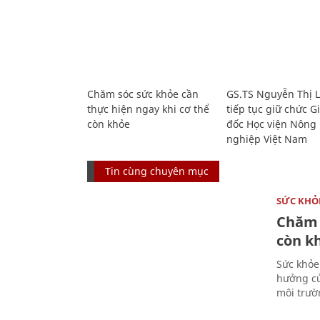
Chăm sóc sức khỏe cần
GS.TS Nguyễn Thị 
thực hiện ngay khi cơ thể
tiếp tục giữ chức 
còn khỏe
đốc Học viện Nông
nghiệp Việt Nam
Tin cùng chuyên mục
SỨC KHỎ
Chăm 
còn k
Sức khỏe
hưởng củ
môi trườ