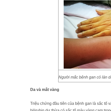
Người mắc bệnh gan có làn da
Da và mắt vàng
Triệu chứng đầu tiên của bệnh gan là sắc tố 
bilirubin dư thừa có sắc tố màu vàng cam tro