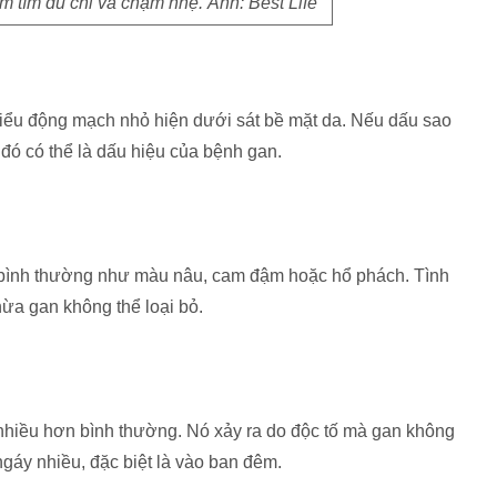
 tím dù chỉ va chạm nhẹ. Ảnh: Best Life
iểu động mạch nhỏ hiện dưới sát bề mặt da. Nếu dấu sao
 đó có thể là dấu hiệu của bệnh gan.
 bình thường như màu nâu, cam đậm hoặc hổ phách. Tình
hừa gan không thể loại bỏ.
hiều hơn bình thường. Nó xảy ra do độc tố mà gan không
ngáy nhiều, đặc biệt là vào ban đêm.