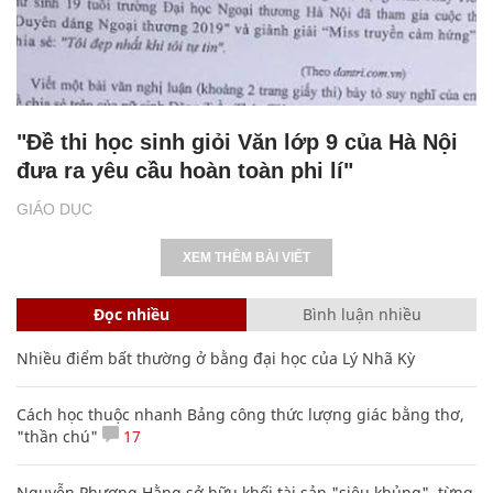
"Đề thi học sinh giỏi Văn lớp 9 của Hà Nội
đưa ra yêu cầu hoàn toàn phi lí"
GIÁO DỤC
XEM THÊM BÀI VIẾT
Đọc nhiều
Bình luận nhiều
Nhiều điểm bất thường ở bằng đại học của Lý Nhã Kỳ
Cách học thuộc nhanh Bảng công thức lượng giác bằng thơ,
"thần chú"
17
Nguyễn Phương Hằng sở hữu khối tài sản "siêu khủng", từng