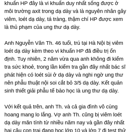
khuẩn HP đây là vi khuẩn duy nhất sống được ở
môi trường axit trong dạ dày và là nguyên nhân gây
viêm, loét dạ dày, tá tràng, thậm chí HP được xem
là thủ phạm của ung thư dạ dày.
Anh Nguyễn Văn Th. 46 tuổi, trú tại Hà Nội bị viêm
loét dạ dày kèm theo vi khuẩn HP đã điều trị ổn
định. Tuy nhiên, 2 năm vừa qua anh không đi kiểm
tra sức khoẻ, trong lần kiểm tra gần đây nhất bác sĩ
phát hiện có loét sùi ở dạ dày và nghi ngờ ung thư
nên phẫu thuật nội soi cắt bỏ 3/5 dạ dày. Kết quản
sinh thiết giải phẫu tế bào học là ung thư dạ dày.
Với kết quả trên, anh Th. và cả gia đình vô cùng
hoang mang lo lắng. Vợ anh Th. cũng bị viêm loét
dạ dày mãn tính từ nhiều năm nay và gần đây nhất
hai cậu con trai đang học lớp 10 và lớp 7 đi test thử