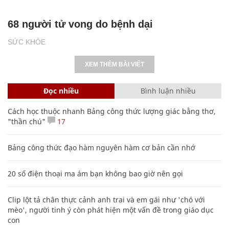
68 người tử vong do bệnh dại
SỨC KHỎE
XEM THÊM BÀI VIẾT
Đọc nhiều
Bình luận nhiều
Cách học thuộc nhanh Bảng công thức lượng giác bằng thơ,
"thần chú"
17
Bảng công thức đạo hàm nguyên hàm cơ bản cần nhớ
20 số điện thoại ma ám bạn không bao giờ nên gọi
Clip lột tả chân thực cảnh anh trai và em gái như 'chó với
mèo', người tinh ý còn phát hiện một vấn đề trong giáo dục
con