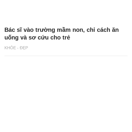
Bác sĩ vào trường mầm non, chỉ cách ăn
uống và sơ cứu cho trẻ
KHỎE - ĐẸP