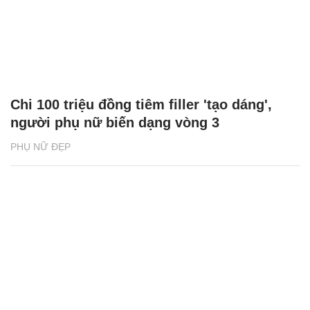
Chi 100 triệu đồng tiêm filler 'tạo dáng',
người phụ nữ biến dạng vòng 3
PHỤ NỮ ĐẸP