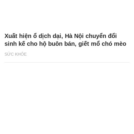
Xuất hiện ổ dịch dại, Hà Nội chuyển đổi
sinh kế cho hộ buôn bán, giết mổ chó mèo
SỨC KHỎE