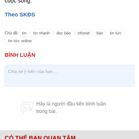
cuộc sống.
Theo SKĐS
Chủ đề:
tin
tin nhanh
đọc báo
infonet
báo
tin tức
tin tức online
CÓ THỂ BẠN QUAN TÂM