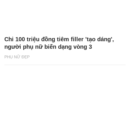
Chi 100 triệu đồng tiêm filler 'tạo dáng',
người phụ nữ biến dạng vòng 3
PHỤ NỮ ĐẸP