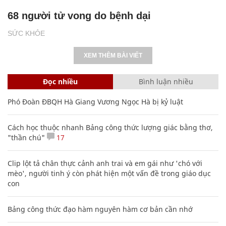
68 người tử vong do bệnh dại
SỨC KHỎE
XEM THÊM BÀI VIẾT
Đọc nhiều
Bình luận nhiều
Phó Đoàn ĐBQH Hà Giang Vương Ngọc Hà bị kỷ luật
Cách học thuộc nhanh Bảng công thức lượng giác bằng thơ,
"thần chú"
17
Clip lột tả chân thực cảnh anh trai và em gái như 'chó với
mèo', người tinh ý còn phát hiện một vấn đề trong giáo dục
con
Bảng công thức đạo hàm nguyên hàm cơ bản cần nhớ