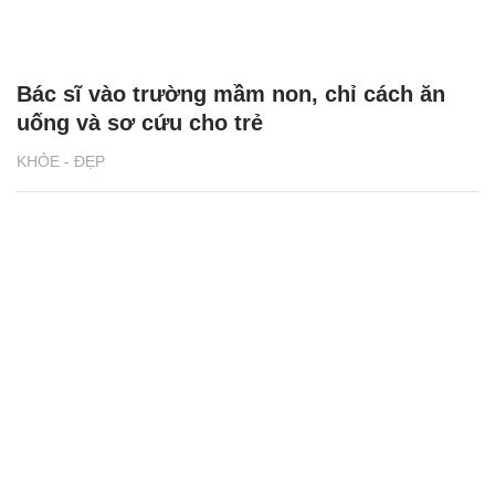
Bác sĩ vào trường mầm non, chỉ cách ăn
uống và sơ cứu cho trẻ
KHỎE - ĐẸP