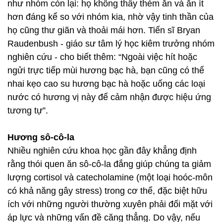
như nhóm còn lại: họ không thấy thèm ăn và ăn ít
hơn đáng kể so với nhóm kia, nhờ vậy tinh thần của
họ cũng thư giãn và thoải mái hơn. Tiến sĩ Bryan
Raudenbush - giáo sư tâm lý học kiêm trưởng nhóm
nghiên cứu - cho biết thêm: “Ngoài việc hít hoặc
ngửi trực tiếp mùi hương bạc hà, bạn cũng có thể
nhai kẹo cao su hương bạc hà hoặc uống các loại
nước có hương vị này để cảm nhận được hiệu ứng
tương tự”.
Hương sô-cô-la
Nhiều nghiên cứu khoa học gần đây khẳng định
rằng thói quen ăn sô-cô-la đắng giúp chúng ta giảm
lượng cortisol và catecholamine (một loại hoóc-môn
có khả năng gây stress) trong cơ thể, đặc biệt hữu
ích với những người thường xuyên phải đối mặt với
áp lực và những vấn đề căng thẳng. Do vậy, nếu