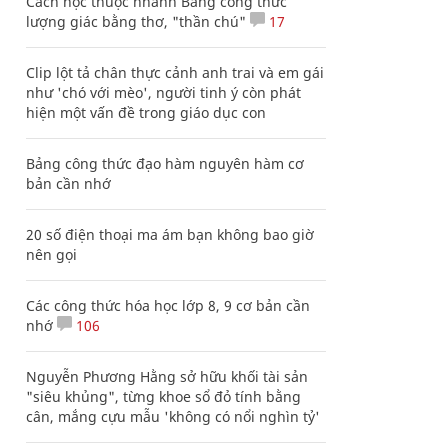
Cách học thuộc nhanh Bảng công thức
lượng giác bằng thơ, "thần chú"
17
Clip lột tả chân thực cảnh anh trai và em gái
như 'chó với mèo', người tinh ý còn phát
hiện một vấn đề trong giáo dục con
Bảng công thức đạo hàm nguyên hàm cơ
bản cần nhớ
20 số điện thoại ma ám bạn không bao giờ
nên gọi
Các công thức hóa học lớp 8, 9 cơ bản cần
nhớ
106
Nguyễn Phương Hằng sở hữu khối tài sản
"siêu khủng", từng khoe sổ đỏ tính bằng
cân, mắng cựu mẫu 'không có nổi nghìn tỷ'