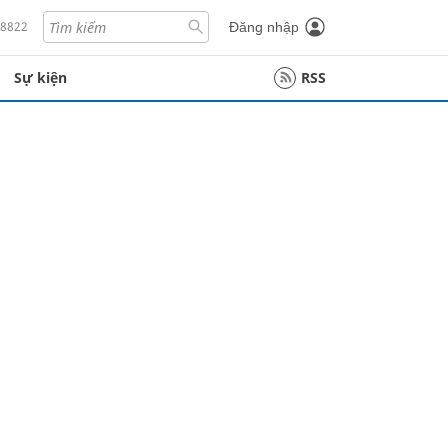
18822
Đăng nhập
Sự kiện
RSS