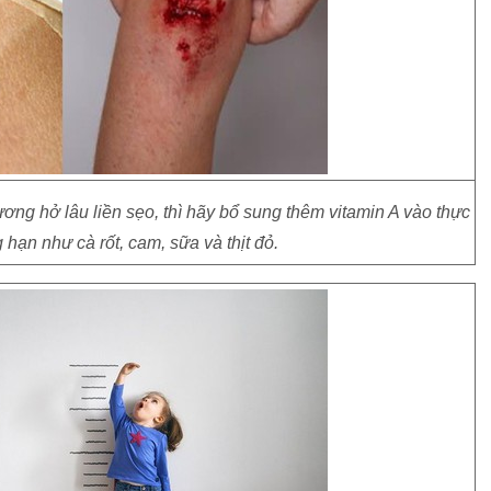
ương hở lâu liền sẹo, thì hãy bổ sung thêm vitamin A vào thực
hạn như cà rốt, cam, sữa và thịt đỏ.