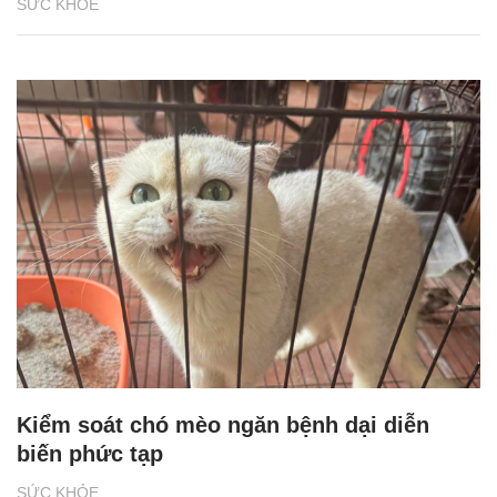
SỨC KHỎE
Kiểm soát chó mèo ngăn bệnh dại diễn
biến phức tạp
SỨC KHỎE