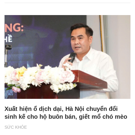
Xuất hiện ổ dịch dại, Hà Nội chuyển đổi
sinh kế cho hộ buôn bán, giết mổ chó mèo
SỨC KHỎE