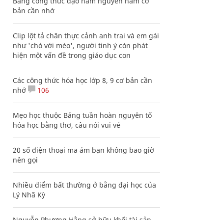
Bảng công thức đạo hàm nguyên hàm cơ
bản cần nhớ
Clip lột tả chân thực cảnh anh trai và em gái
như 'chó với mèo', người tinh ý còn phát
hiện một vấn đề trong giáo dục con
Các công thức hóa học lớp 8, 9 cơ bản cần
nhớ
106
Mẹo học thuộc Bảng tuần hoàn nguyên tố
hóa học bằng thơ, câu nói vui vẻ
20 số điện thoại ma ám bạn không bao giờ
nên gọi
Nhiều điểm bất thường ở bằng đại học của
Lý Nhã Kỳ
Nguyễn Phương Hằng sở hữu khối tài sản