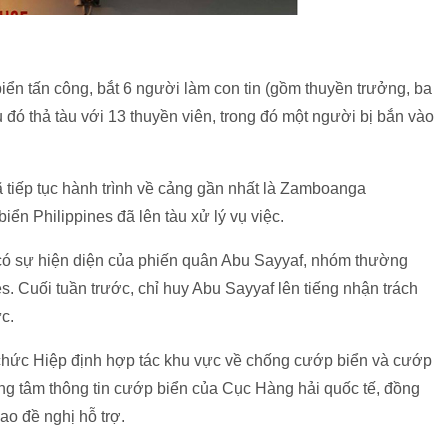
ển tấn công, bắt 6 người làm con tin (gồm thuyền trưởng, ba
u đó thả tàu với 13 thuyền viên, trong đó một người bị bắn vào
 tiếp tục hành trình về cảng gần nhất là Zamboanga
iển Philippines đã lên tàu xử lý vụ việc.
 có sự hiện diện của phiến quân Abu Sayyaf, nhóm thường
es. Cuối tuần trước, chỉ huy Abu Sayyaf lên tiếng nhận trách
ức.
chức Hiệp định hợp tác khu vực về chống cướp biển và cướp
ung tâm thông tin cướp biển của Cục Hàng hải quốc tế, đồng
ao đề nghị hỗ trợ.