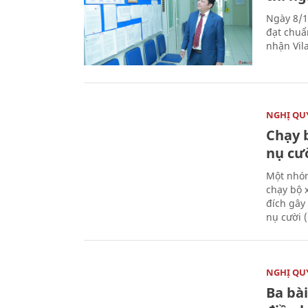
Ngày 8/1
đạt chuẩ
nhận Vila
NGHỊ QUY
Chạy 
nụ cư
Một nhóm
chạy bộ 
đích gây
nụ cười 
NGHỊ QUY
Ba bài