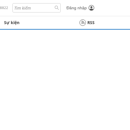
18822
Đăng nhập
Sự kiện
RSS