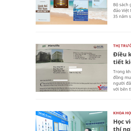
Bộ sách 
đảo Việt
35 năm s
THỊ TRƯ
Điều k
tiết 
Trong kh
đồng mua
người đã
với bên 
KHOA HỌ
Học v
thí n