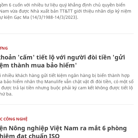
gồm 6 cuốn với nhiều tư liệu quý khẳng định chủ quyền biển
 Nam vừa được Nhà xuất bản TT&TT giới thiệu nhân dịp kỷ niệm
ự kiện Gạc Ma (14/3/1988-14/3/2023).
ỜNG
hoản 'cấm' tiết lộ với người đòi tiền 'gửi
kiệm thành mua bảo hiểm'
i nhiều khách hàng gửi tiết kiệm ngân hàng bị biến thành hợp
 bảo hiểm nhân thọ Manulife vẫn chật vật đi đòi tiền, có một số
 được trả lại tiền nhưng buộc phải ký cam kết không được tiết lộ
thứ ba.
C CÔNG NGHỆ
iện Nông nghiệp Việt Nam ra mắt 6 phòng
ghiệm đạt chuẩn ISO