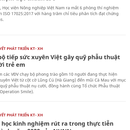
, Học viện Nông nghiệp Việt Nam ra mắt 6 phòng thí nghiệm
n ISO 17025:2017 với hàng trăm chỉ tiêu phân tích đạt chứng
s.
ẾT PHÁT TRIỂN KT- XH
bộ tiếp sức xuyên Việt gây quỹ phẫu thuật
ời trẻ em
 các VĐV chạy bộ phong trào gồm 10 người đang thực hiện
xuyên Việt từ cột cờ Lũng Cú (Hà Giang) đến mũi Cà Mau với mục
 quỹ phẫu thuật nụ cười, đồng hành cùng Tổ chức Phẫu thuật
(Operation Smile).
ẾT PHÁT TRIỂN KT- XH
 học kinh nghiệm rút ra trong thực tiễn