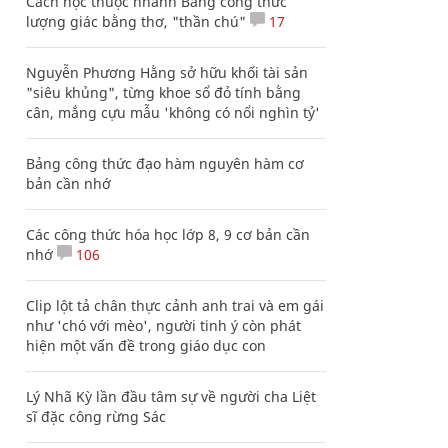
Cách học thuộc nhanh Bảng công thức
lượng giác bằng thơ, "thần chú"
17
Nguyễn Phương Hằng sở hữu khối tài sản
"siêu khủng", từng khoe sổ đỏ tính bằng
cân, mắng cựu mẫu 'không có nổi nghìn tỷ'
Bảng công thức đạo hàm nguyên hàm cơ
bản cần nhớ
Các công thức hóa học lớp 8, 9 cơ bản cần
nhớ
106
Clip lột tả chân thực cảnh anh trai và em gái
như 'chó với mèo', người tinh ý còn phát
hiện một vấn đề trong giáo dục con
Lý Nhã Kỳ lần đầu tâm sự về người cha Liệt
sĩ đặc công rừng Sác