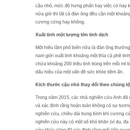
cậu nhỏ, mức độ hưng phấn hay việc có hay k
nửa giờ thì tất cả đàn ông đều cần một khoảng
cương cứng hay không.
Xuất tinh một lượng lớn tinh dịch
Một hiểu lầm phổ biến nữa là đàn ông thường xu
nam giới xuất tinh khoảng một thìa cà phê tin
chứa khoảng 200 triệu tinh trùng trên mỗi ml ti
dấu hiệu của một vấn đề sức khỏe tiềm ẩn.
Kích thước cậu nhỏ thay đổi theo chủng t
Trong năm 2015, các nhà nghiên cứu Anh đã đ
và xác định rằng hoàn toàn không có sự tươn
nghiên cứu, chiều dài trung bình khi cương c
nghiên cứu này có một số khó khăn (ví dụ, đa 
cứu khác cũng đã xác định rằng mối liên quan