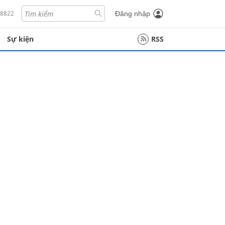
18822
Đăng nhập
Sự kiện
RSS