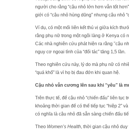
người cho rằng “cậu nhỏ lớn hơn vẫn tốt hơn”
giới có “cậu nhỏ hùng dũng” nhưng cậu nhỏ “
Ví dụ, có một mối liên kết thú vị giữa kích t
rằng phụ nữ trong một ngôi làng ở Kenya có 
Các nhà nghiên cứu phát hiện ra rằng "cậu nh
nguy cơ ngoại tình của “đối tác” tăng 1,5 lần.
Theo nghiên cứu này, lý do mà phụ nữ có nhi
“quá khổ” là vì họ bị đau đớn khi quan hệ.
Cậu nhỏ vẫn cương lên sau khi “yêu” là m
Trên thực tế, để cậu nhỏ “chiến đấu” liên tục
khoảng thời gian để có thể tiếp tục “hiệp 2” v
có nghĩa là cậu nhỏ đã sẵn sàng chiến đấu tiế
Theo
Women’s Health
, thời gian cậu nhỏ du