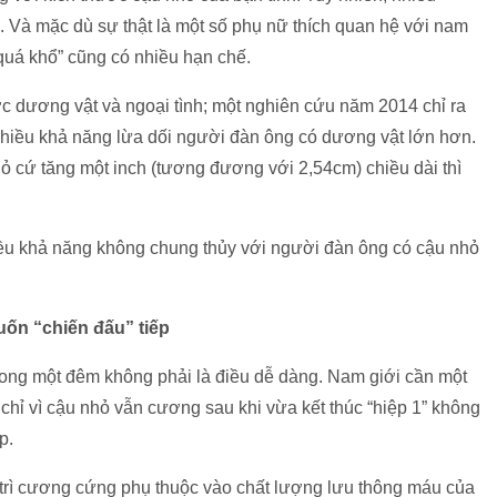
. Và mặc dù sự thật là một số phụ nữ thích quan hệ với nam
quá khổ” cũng có nhiều hạn chế.
hước dương vật và ngoại tình; một nghiên cứu năm 2014 chỉ ra
nhiều khả năng lừa dối người đàn ông có dương vật lớn hơn.
ỏ cứ tăng một inch (tương đương với 2,54cm) chiều dài thì
ều khả năng không chung thủy với người đàn ông có cậu nhỏ
uốn “chiến đấu” tiếp
 trong một đêm không phải là điều dễ dàng. Nam giới cần một
à chỉ vì cậu nhỏ vẫn cương sau khi vừa kết thúc “hiệp 1” không
p.
y trì cương cứng phụ thuộc vào chất lượng lưu thông máu của