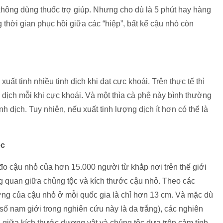
hông dùng thuốc trợ giúp. Nhưng cho dù là 5 phút hay hàng
 thời gian phục hồi giữa các “hiệp”, bất kể cậu nhỏ còn
ất tinh nhiều tinh dịch khi đạt cực khoái. Trên thực tế thì
h dịch mỗi khi cực khoái. Và một thìa cà phê này bình thường
nh dịch. Tuy nhiên, nếu xuất tinh lượng dịch ít hơn có thể là
ộc
o cậu nhỏ của hơn 15.000 người từ khắp nơi trên thế giới
g quan giữa chủng tộc và kích thước cậu nhỏ. Theo các
ứng của cậu nhỏ ở mỗi quốc gia là chỉ hơn 13 cm. Và mặc dù
số nam giới trong nghiên cứu này là da trắng), các nghiên
 giữa kích thước dương vật và chủng tộc dựa trên cảm tính