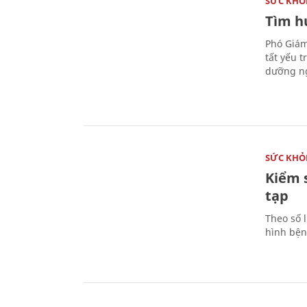
SỨC KHỎ
Tìm hư
Phó Giám
tất yếu 
dưỡng ng
SỨC KHỎ
Kiểm 
tạp
Theo số l
hình bện