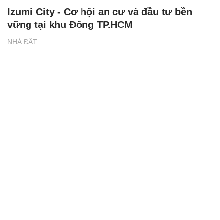
Izumi City - Cơ hội an cư và đầu tư bền
vững tại khu Đông TP.HCM
NHÀ ĐẤT