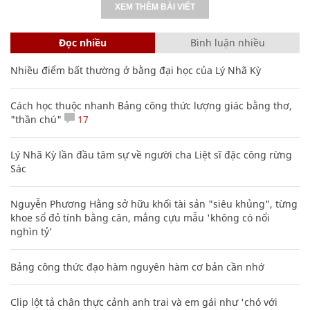
XEM THÊM BÀI VIẾT
Đọc nhiều
Bình luận nhiều
Nhiều điểm bất thường ở bằng đại học của Lý Nhã Kỳ
Cách học thuộc nhanh Bảng công thức lượng giác bằng thơ,
"thần chú"
17
Lý Nhã Kỳ lần đầu tâm sự về người cha Liệt sĩ đặc công rừng
Sác
Nguyễn Phương Hằng sở hữu khối tài sản "siêu khủng", từng
khoe sổ đỏ tính bằng cân, mắng cựu mẫu 'không có nổi
nghìn tỷ'
Bảng công thức đạo hàm nguyên hàm cơ bản cần nhớ
Clip lột tả chân thực cảnh anh trai và em gái như 'chó với