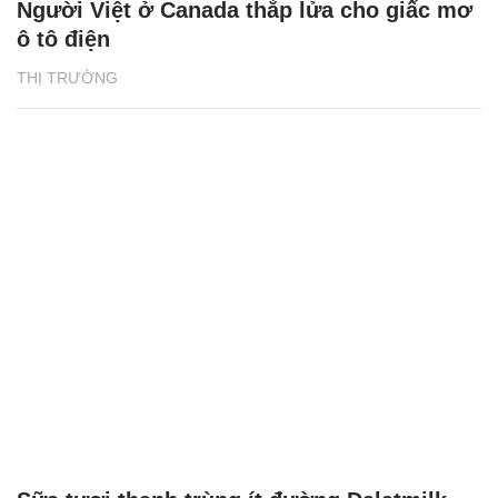
Người Việt ở Canada thắp lửa cho giấc mơ
ô tô điện
THỊ TRƯỜNG