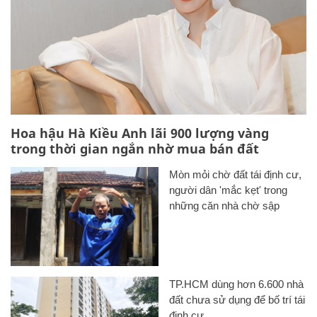
Hoa hậu Hà Kiều Anh lãi 900 lượng vàng
trong thời gian ngắn nhờ mua bán đất
Mòn mỏi chờ đất tái định cư,
người dân 'mắc kẹt' trong
những căn nhà chờ sập
TP.HCM dùng hơn 6.600 nhà
đất chưa sử dụng để bố trí tái
định cư