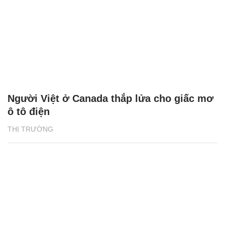
Người Việt ở Canada thắp lửa cho giấc mơ
ô tô điện
THỊ TRƯỜNG