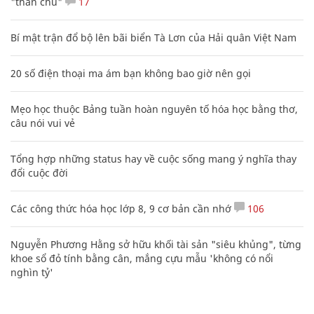
"thần chú"
17
Bí mật trận đổ bộ lên bãi biển Tà Lơn của Hải quân Việt Nam
20 số điện thoại ma ám bạn không bao giờ nên gọi
Mẹo học thuộc Bảng tuần hoàn nguyên tố hóa học bằng thơ,
câu nói vui vẻ
Tổng hợp những status hay về cuộc sống mang ý nghĩa thay
đổi cuộc đời
Các công thức hóa học lớp 8, 9 cơ bản cần nhớ
106
Nguyễn Phương Hằng sở hữu khối tài sản "siêu khủng", từng
khoe sổ đỏ tính bằng cân, mắng cựu mẫu 'không có nổi
nghìn tỷ'