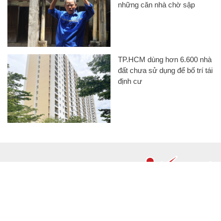
những căn nhà chờ sập
TP.HCM dùng hơn 6.600 nhà
đất chưa sử dụng để bố trí tái
định cư
CHUYÊN TRANG CỦA BÁO
Tòa soạn: Tòa nhà Cục Tần Số, 115 Trần Duy Hưng Hà Nội