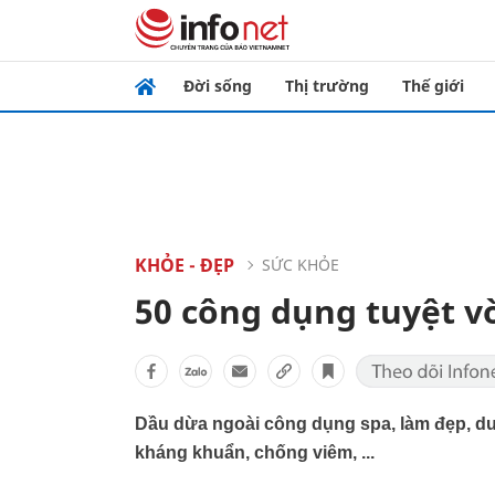
Đời sống
Thị trường
Thế giới
KHỎE - ĐẸP
SỨC KHỎE
50 công dụng tuyệt v
Dầu dừa ngoài công dụng spa, làm đẹp, d
kháng khuẩn, chống viêm, ...