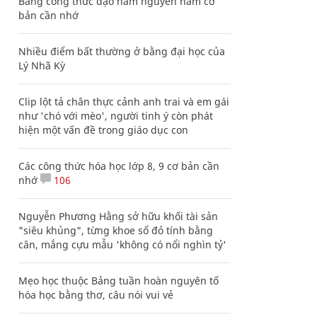
Bảng công thức đạo hàm nguyên hàm cơ
bản cần nhớ
Nhiều điểm bất thường ở bằng đại học của
Lý Nhã Kỳ
Clip lột tả chân thực cảnh anh trai và em gái
như 'chó với mèo', người tinh ý còn phát
hiện một vấn đề trong giáo dục con
Các công thức hóa học lớp 8, 9 cơ bản cần
nhớ
106
Nguyễn Phương Hằng sở hữu khối tài sản
"siêu khủng", từng khoe sổ đỏ tính bằng
cân, mắng cựu mẫu 'không có nổi nghìn tỷ'
Mẹo học thuộc Bảng tuần hoàn nguyên tố
hóa học bằng thơ, câu nói vui vẻ