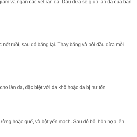
iảm và ngăn các vết rạn da. Dầu dừa sẽ giúp làn da của bạn
nốt ruồi, sau đó băng lại. Thay băng và bôi dầu dừa mỗi
ho làn da, đặc biệt với da khô hoặc da bị hư tổn
đường hoặc quế, và bột yến mạch. Sau đó bôi hỗn hợp lên