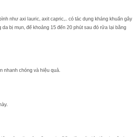
nh như axi lauric, axit capric,.. có tác dụng kháng khuẩn gây
g da bị mụn, để khoảng 15 đến 20 phút sau đó rửa lại bằng
ẩn nhanh chóng và hiệu quả.
này.