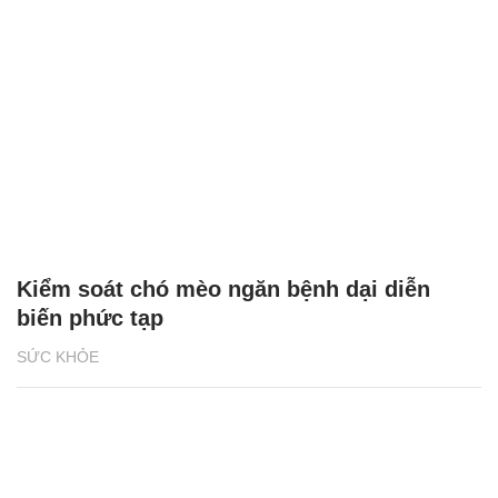
Kiểm soát chó mèo ngăn bệnh dại diễn
biến phức tạp
SỨC KHỎE