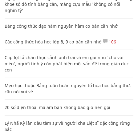
khoe sổ đỏ tính bằng cân, mắng cựu mẫu 'không có nổi
nghìn tỷ'
Bảng công thức đạo hàm nguyên hàm cơ bản cần nhớ
Các công thức hóa học lớp 8, 9 cơ bản cần nhớ
106
Clip lột tả chân thực cảnh anh trai và em gái như 'chó với
mèo', người tinh ý còn phát hiện một vấn đề trong giáo dục
con
Mẹo học thuộc Bảng tuần hoàn nguyên tố hóa học bằng thơ,
câu nói vui vẻ
20 số điện thoại ma ám bạn không bao giờ nên gọi
Lý Nhã Kỳ lần đầu tâm sự về người cha Liệt sĩ đặc công rừng
Sác