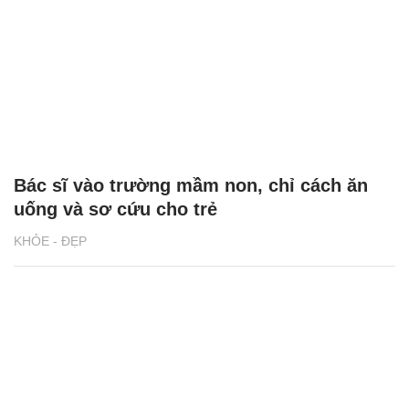
Bác sĩ vào trường mầm non, chỉ cách ăn
uống và sơ cứu cho trẻ
KHỎE - ĐẸP