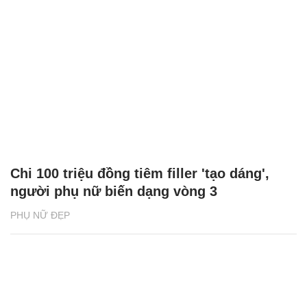
Chi 100 triệu đồng tiêm filler 'tạo dáng',
người phụ nữ biến dạng vòng 3
PHỤ NỮ ĐẸP