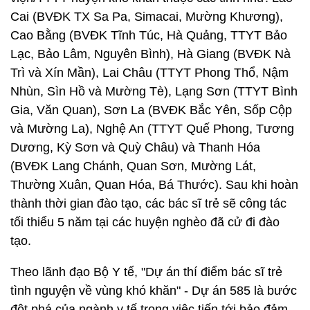
Cai (BVĐK TX Sa Pa, Simacai, Mường Khương),
Cao Bằng (BVĐK Tĩnh Túc, Hà Quảng, TTYT Bảo
Lạc, Bảo Lâm, Nguyên Bình), Hà Giang (BVĐK Nà
Trì và Xín Mần), Lai Châu (TTYT Phong Thổ, Nậm
Nhùn, Sìn Hồ và Mường Tè), Lạng Sơn (TTYT Bình
Gia, Văn Quan), Sơn La (BVĐK Bắc Yên, Sốp Cộp
và Mường La), Nghệ An (TTYT Quế Phong, Tương
Dương, Kỳ Sơn và Quỳ Châu) và Thanh Hóa
(BVĐK Lang Chánh, Quan Sơn, Mường Lát,
Thường Xuân, Quan Hóa, Bá Thước). Sau khi hoàn
thành thời gian đào tạo, các bác sĩ trẻ sẽ công tác
tối thiểu 5 năm tại các huyện nghèo đã cử đi đào
tạo.
Theo lãnh đạo Bộ Y tế, "Dự án thí điểm bác sĩ trẻ
tình nguyện về vùng khó khăn" - Dự án 585 là bước
đột phá của ngành y tế trong việc tiến tới bảo đảm