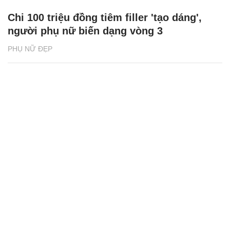
Chi 100 triệu đồng tiêm filler 'tạo dáng',
người phụ nữ biến dạng vòng 3
PHỤ NỮ ĐẸP