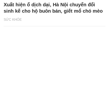
Xuất hiện ổ dịch dại, Hà Nội chuyển đổi
sinh kế cho hộ buôn bán, giết mổ chó mèo
SỨC KHỎE