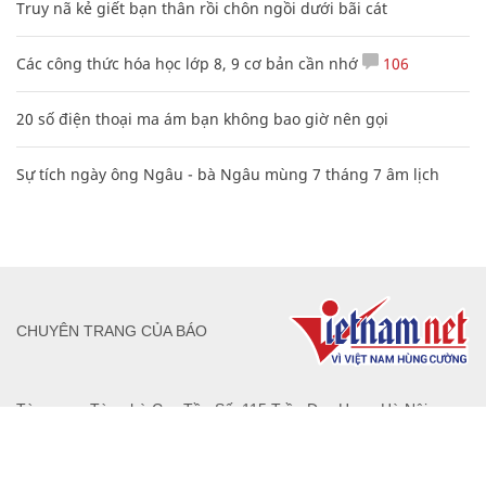
Truy nã kẻ giết bạn thân rồi chôn ngồi dưới bãi cát
Các công thức hóa học lớp 8, 9 cơ bản cần nhớ
106
20 số điện thoại ma ám bạn không bao giờ nên gọi
Sự tích ngày ông Ngâu - bà Ngâu mùng 7 tháng 7 âm lịch
CHUYÊN TRANG CỦA BÁO
Tòa soạn: Tòa nhà Cục Tần Số, 115 Trần Duy Hưng Hà Nội
Giấy phép hoạt động báo chí: Số 09/GP-BTTTT, Bộ Thông tin và
Truyền thông cấp ngày 07/01/2019.