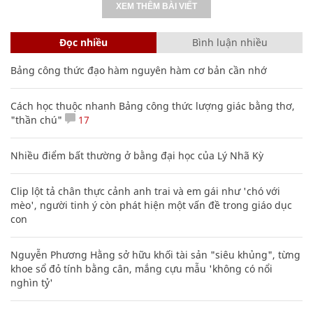
XEM THÊM BÀI VIẾT
Đọc nhiều
Bình luận nhiều
Bảng công thức đạo hàm nguyên hàm cơ bản cần nhớ
Cách học thuộc nhanh Bảng công thức lượng giác bằng thơ,
"thần chú"
17
Nhiều điểm bất thường ở bằng đại học của Lý Nhã Kỳ
Clip lột tả chân thực cảnh anh trai và em gái như 'chó với
mèo', người tinh ý còn phát hiện một vấn đề trong giáo dục
con
Nguyễn Phương Hằng sở hữu khối tài sản "siêu khủng", từng
khoe sổ đỏ tính bằng cân, mắng cựu mẫu 'không có nổi
nghìn tỷ'