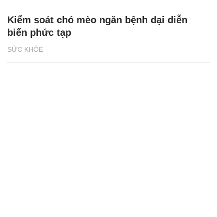
Kiểm soát chó mèo ngăn bệnh dại diễn
biến phức tạp
SỨC KHỎE