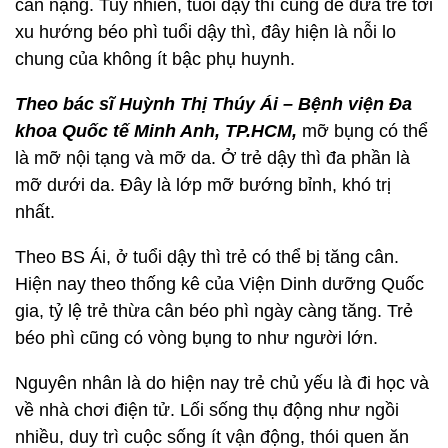
cân nặng. Tuy nhiên, tuổi dậy thì cũng dễ đưa trẻ tới
xu hướng béo phì tuổi dậy thì, đây hiện là nỗi lo
chung của không ít bậc phụ huynh.
Theo bác sĩ Huỳnh Thị Thúy Ái – Bệnh viện Đa
khoa Quốc tế Minh Anh, TP.HCM,
mỡ bụng có thể
là mỡ nội tạng và mỡ da. Ở trẻ dậy thì đa phần là
mỡ dưới da. Đây là lớp mỡ bướng bỉnh, khó trị
nhất.
Theo BS Ái, ở tuổi dậy thì trẻ có thể bị tăng cân.
Hiện nay theo thống kê của Viện Dinh dưỡng Quốc
gia, tỷ lệ trẻ thừa cân béo phì ngày càng tăng. Trẻ
béo phì cũng có vòng bụng to như người lớn.
Nguyên nhân là do hiện nay trẻ chủ yếu là đi học và
về nhà chơi điện tử. Lối sống thụ động như ngồi
nhiều, duy trì cuộc sống ít vận động, thói quen ăn