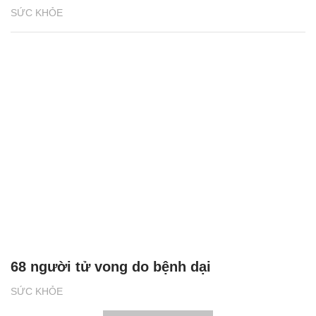
SỨC KHỎE
68 người tử vong do bệnh dại
SỨC KHỎE