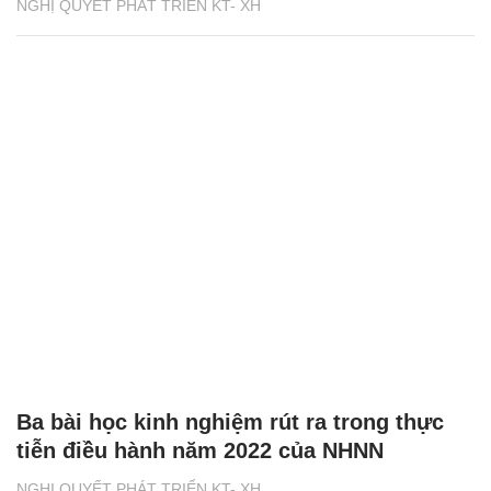
NGHỊ QUYẾT PHÁT TRIỂN KT- XH
Ba bài học kinh nghiệm rút ra trong thực
tiễn điều hành năm 2022 của NHNN
NGHỊ QUYẾT PHÁT TRIỂN KT- XH