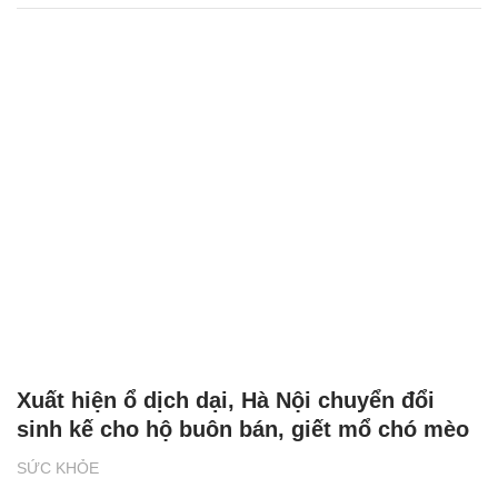
Xuất hiện ổ dịch dại, Hà Nội chuyển đổi
sinh kế cho hộ buôn bán, giết mổ chó mèo
SỨC KHỎE