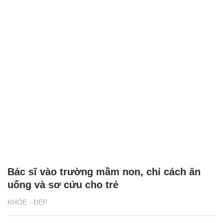
Bác sĩ vào trường mầm non, chỉ cách ăn
uống và sơ cứu cho trẻ
KHỎE - ĐẸP