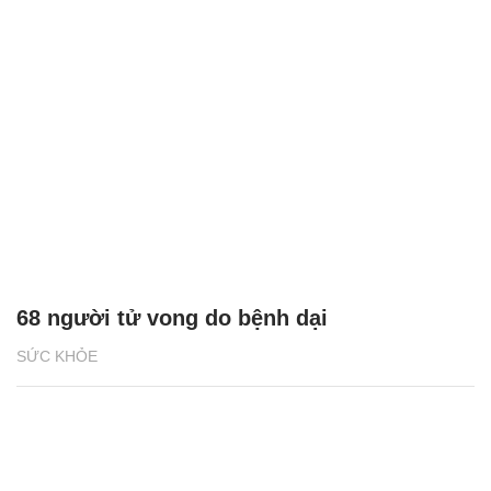
68 người tử vong do bệnh dại
SỨC KHỎE