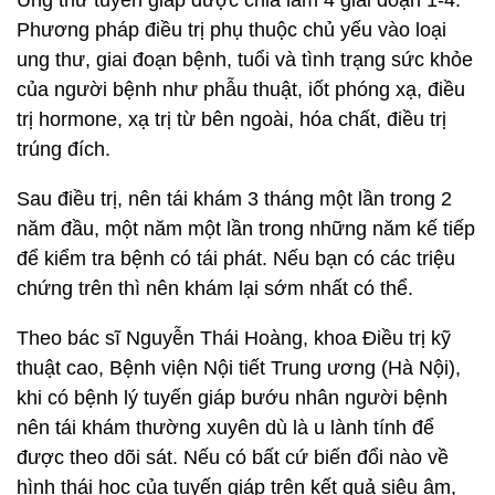
Ung thư tuyến giáp được chia làm 4 giai đoạn 1-4.
Phương pháp điều trị phụ thuộc chủ yếu vào loại
ung thư, giai đoạn bệnh, tuổi và tình trạng sức khỏe
của người bệnh như phẫu thuật, iốt phóng xạ, điều
trị hormone, xạ trị từ bên ngoài, hóa chất, điều trị
trúng đích.
Sau điều trị, nên tái khám 3 tháng một lần trong 2
năm đầu, một năm một lần trong những năm kế tiếp
để kiểm tra bệnh có tái phát. Nếu bạn có các triệu
chứng trên thì nên khám lại sớm nhất có thể.
Theo bác sĩ Nguyễn Thái Hoàng, khoa Điều trị kỹ
thuật cao, Bệnh viện Nội tiết Trung ương (Hà Nội),
khi có bệnh lý tuyến giáp bướu nhân người bệnh
nên tái khám thường xuyên dù là u lành tính để
được theo dõi sát. Nếu có bất cứ biến đổi nào về
hình thái học của tuyến giáp trên kết quả siêu âm,