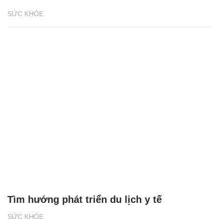
SỨC KHỎE
Tìm hướng phát triển du lịch y tế
SỨC KHỎE