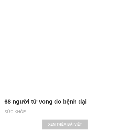
68 người tử vong do bệnh dại
SỨC KHỎE
XEM THÊM BÀI VIẾT