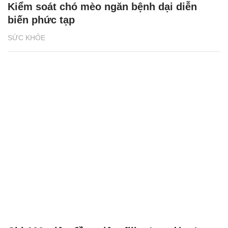
Kiểm soát chó mèo ngăn bệnh dại diễn
biến phức tạp
SỨC KHỎE