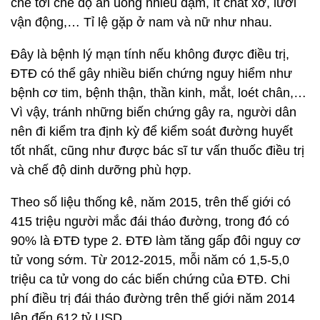
chẽ tới chế độ ăn uống nhiều đạm, ít chất xơ, lười
vận động,… Tỉ lệ gặp ở nam và nữ như nhau.
Đây là bệnh lý mạn tính nếu không được điều trị,
ĐTĐ có thể gây nhiều biến chứng nguy hiểm như
bệnh cơ tim, bệnh thận, thần kinh, mắt, loét chân,…
Vì vậy, tránh những biến chứng gây ra, người dân
nên đi kiểm tra định kỳ để kiểm soát đường huyết
tốt nhất, cũng như được bác sĩ tư vấn thuốc điều trị
và chế độ dinh dưỡng phù hợp.
Theo số liệu thống kê, năm 2015, trên thế giới có
415 triệu người mắc đái tháo đường, trong đó có
90% là ĐTĐ type 2. ĐTĐ làm tăng gấp đôi nguy cơ
tử vong sớm. Từ 2012-2015, mỗi năm có 1,5-5,0
triệu ca tử vong do các biến chứng của ĐTĐ. Chi
phí điều trị đái tháo đường trên thế giới năm 2014
lên đến 612 tỷ USD.