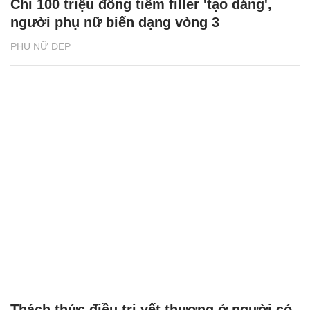
Chi 100 triệu đồng tiêm filler 'tạo dáng',
người phụ nữ biến dạng vòng 3
PHỤ NỮ ĐẸP
Thách thức điều trị vết thương ở người có