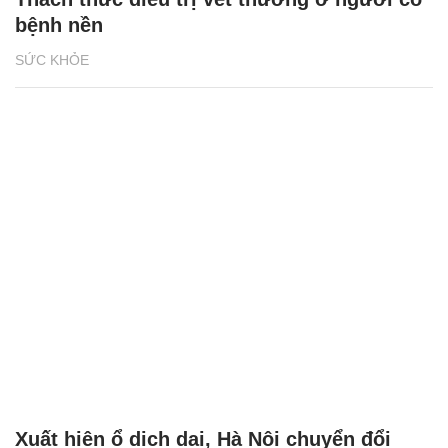
bệnh nền
SỨC KHỎE
Xuất hiện ổ dịch dại, Hà Nội chuyển đổi