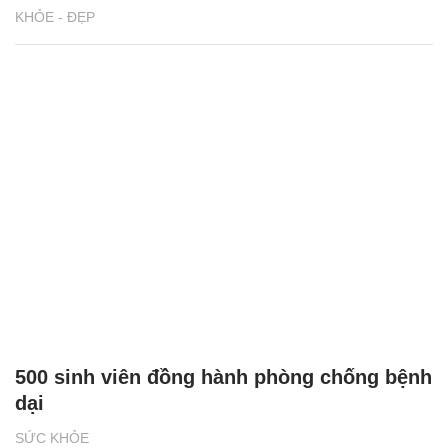
KHỎE - ĐẸP
500 sinh viên đồng hành phòng chống bệnh
dại
SỨC KHỎE