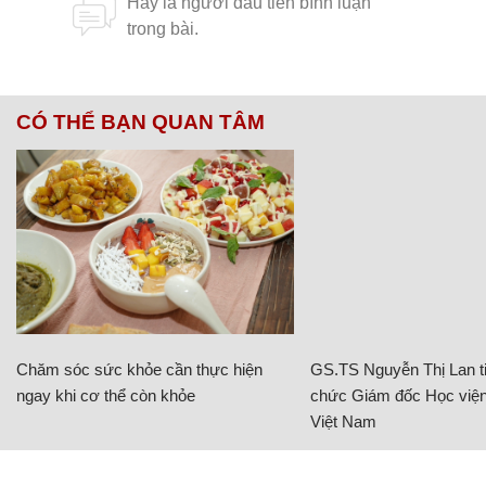
CÓ THỂ BẠN QUAN TÂM
Chăm sóc sức khỏe cần thực hiện
GS.TS Nguyễn Thị Lan ti
ngay khi cơ thể còn khỏe
chức Giám đốc Học viện
Việt Nam