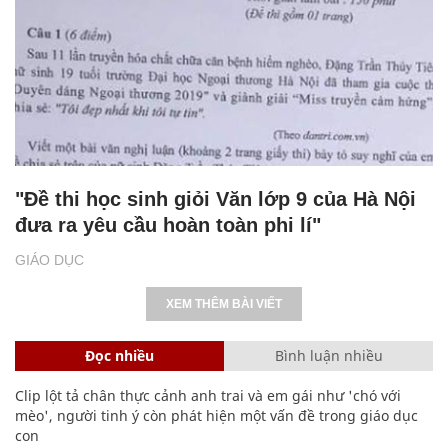
"Đề thi học sinh giỏi Văn lớp 9 của Hà Nội
đưa ra yêu cầu hoàn toàn phi lí"
GIÁO DỤC
XEM THÊM BÀI VIẾT
Đọc nhiều
Bình luận nhiều
Clip lột tả chân thực cảnh anh trai và em gái như 'chó với
mèo', người tinh ý còn phát hiện một vấn đề trong giáo dục
con