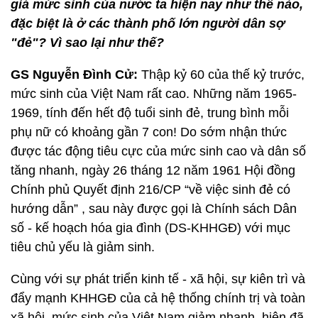
giá mức sinh của nước ta hiện nay như thế nào,
đặc biệt là ở các thành phố lớn người dân sợ
"đẻ"? Vì sao lại như thế?
GS Nguyễn Đình Cử:
Thập kỷ 60 của thế kỷ trước,
mức sinh của Việt Nam rất cao. Những năm 1965-
1969, tính đến hết độ tuổi sinh đẻ, trung bình mỗi
phụ nữ có khoảng gần 7 con! Do sớm nhận thức
được tác động tiêu cực của mức sinh cao và dân số
tăng nhanh, ngày 26 tháng 12 năm 1961 Hội đồng
Chính phủ Quyết định 216/CP “về việc sinh đẻ có
hướng dẫn” , sau này được gọi là Chính sách Dân
số - kế hoạch hóa gia đình (DS-KHHGĐ) với mục
tiêu chủ yếu là giảm sinh.
Cùng với sự phát triển kinh tế - xã hội, sự kiên trì và
đẩy mạnh KHHGĐ của cả hệ thống chính trị và toàn
xã hội, mức sinh của Việt Nam giảm nhanh, hiện đã