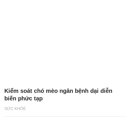
Kiểm soát chó mèo ngăn bệnh dại diễn
biến phức tạp
SỨC KHỎE