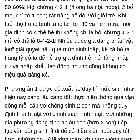
50-60%; Hội chứng 4-2-1 (4 ông bà nội, ngoại, 2 bố
mẹ, chỉ có 1 con) rất nặng nề đối với giới trẻ. Khi
tuổi thọ trung bình tăng lên tới 80 và hơn nữa, mỗi
gia đình có 4 thế hệ thì không chỉ là hội chứng 4-2-1
mà có thể là 8-4-2-1! Nhiều quốc gia đang phải “vật
lộn” giải quyết hậu quả mức sinh thấp, kể cả bỏ ra
hàng tỷ đô-la để hỗ trợ gia đình trẻ, nới lỏng nhập
cư và nhập khẩu lao động nhưng cũng không có
hiệu quả đáng kể.
Phương án 1 được đề xuất là:“duy trì mức sinh như
hiện nay càng lâu càng tốt; thực hiện thông qua vận
động mỗi cặp vợ chồng sinh 2 con mà không quy
định thành luật với chính sách linh hoạt. Với những
địa phương đang sinh nhiều con (hơn 3 con) tiếp
tục vận động sinh ít đi để có điều kiện nuôi dạy tốt
hơn. Những nơi tỷ lệ sinh thấp (khu vực Đông Nam