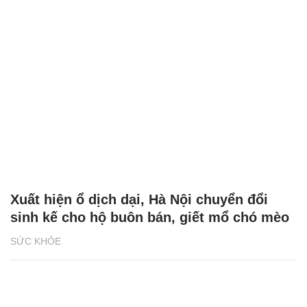
Xuất hiện ổ dịch dại, Hà Nội chuyển đổi
sinh kế cho hộ buôn bán, giết mổ chó mèo
SỨC KHỎE