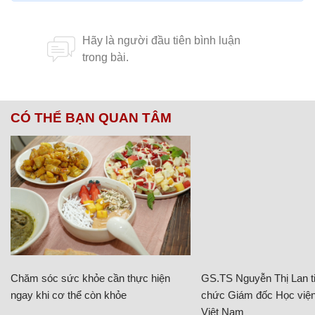
CÓ THỂ BẠN QUAN TÂM
Chăm sóc sức khỏe cần thực hiện
GS.TS Nguyễn Thị Lan ti
ngay khi cơ thể còn khỏe
chức Giám đốc Học viện
Việt Nam