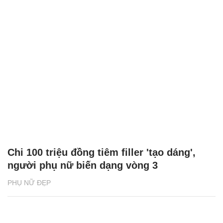
Chi 100 triệu đồng tiêm filler 'tạo dáng',
người phụ nữ biến dạng vòng 3
PHỤ NỮ ĐẸP