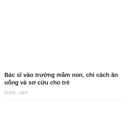
Bác sĩ vào trường mầm non, chỉ cách ăn
uống và sơ cứu cho trẻ
KHỎE - ĐẸP