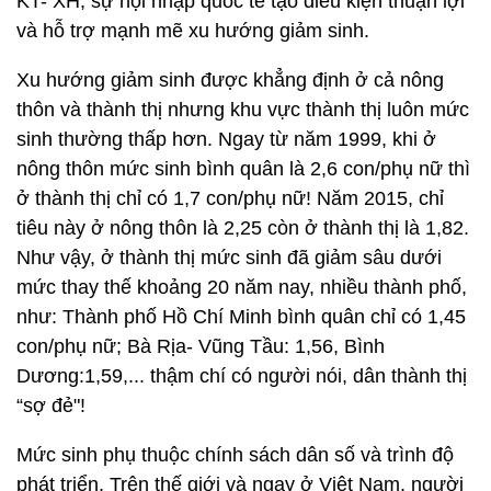
KT- XH, sự hội nhập quốc tế tạo điều kiện thuận lợi
và hỗ trợ mạnh mẽ xu hướng giảm sinh.
Xu hướng giảm sinh được khẳng định ở cả nông
thôn và thành thị nhưng khu vực thành thị luôn mức
sinh thường thấp hơn. Ngay từ năm 1999, khi ở
nông thôn mức sinh bình quân là 2,6 con/phụ nữ thì
ở thành thị chỉ có 1,7 con/phụ nữ! Năm 2015, chỉ
tiêu này ở nông thôn là 2,25 còn ở thành thị là 1,82.
Như vậy, ở thành thị mức sinh đã giảm sâu dưới
mức thay thế khoảng 20 năm nay, nhiều thành phố,
như: Thành phố Hồ Chí Minh bình quân chỉ có 1,45
con/phụ nữ; Bà Rịa- Vũng Tầu: 1,56, Bình
Dương:1,59,... thậm chí có người nói, dân thành thị
“sợ đẻ"!
Mức sinh phụ thuộc chính sách dân số và trình độ
phát triển. Trên thế giới và ngay ở Việt Nam, người