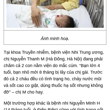
Ảnh minh hoạ.
Tại khoa Truyền nhiễm, bệnh viện Nhi Trung ương,
chị Nguyễn Thanh M (Hà Đông, Hà Nội) đang phải
chăm cả 2 con nằm viện do mắc cúm. “Bạn lớn 4
tuổi, bạn nhỏ mới 8 tháng bị lây của chị gái. Trước
đó cả 2 cháu đều có tình trạng ho, chảy nước mũi
và sốt cao co giật, dùng thuốc hạ sốt nhưng không
đỡ” – chị M cho hay.
Một trường hợp khác là bệnh nhi Nguyễn Minh H
(14 tháng tuổi, ở Điện Biên) cũng với tình trạng sốt