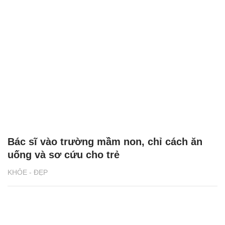
Bác sĩ vào trường mầm non, chỉ cách ăn
uống và sơ cứu cho trẻ
KHỎE - ĐẸP