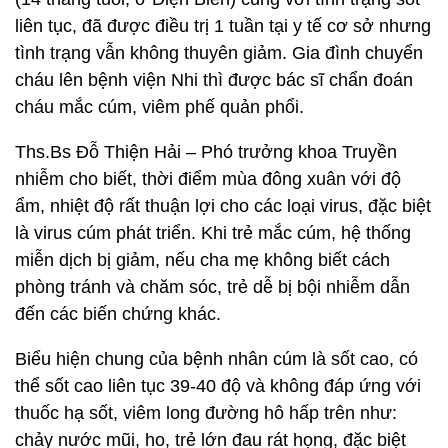
liên tục, đã được điều trị 1 tuần tại y tế cơ sở nhưng
tình trạng vẫn không thuyên giảm. Gia đình chuyển
cháu lên bệnh viện Nhi thì được bác sĩ chẩn đoán
cháu mắc cúm, viêm phế quản phổi.
Ths.Bs Đỗ Thiện Hải – Phó trưởng khoa Truyền
nhiễm cho biết, thời điểm mùa đông xuân với độ
ẩm, nhiệt độ rất thuận lợi cho các loại virus, đặc biệt
là virus cúm phát triển. Khi trẻ mắc cúm, hệ thống
miễn dịch bị giảm, nếu cha mẹ không biết cách
phòng tránh và chăm sóc, trẻ dễ bị bội nhiễm dẫn
đến các biến chứng khác.
Biểu hiện chung của bệnh nhân cúm là sốt cao, có
thể sốt cao liên tục 39-40 độ và không đáp ứng với
thuốc hạ sốt, viêm long đường hô hấp trên như:
chảy nước mũi, ho, trẻ lớn đau rát họng, đặc biệt