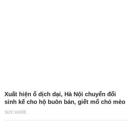
Xuất hiện ổ dịch dại, Hà Nội chuyển đổi
sinh kế cho hộ buôn bán, giết mổ chó mèo
SỨC KHỎE