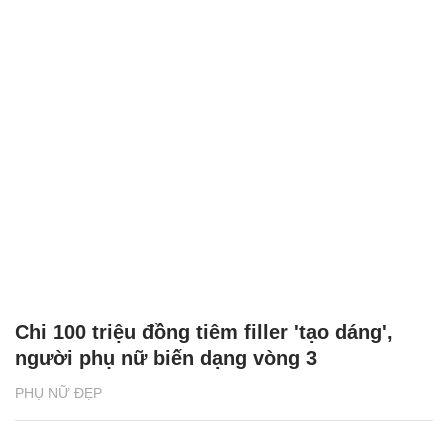
Chi 100 triệu đồng tiêm filler 'tạo dáng',
người phụ nữ biến dạng vòng 3
PHỤ NỮ ĐẸP