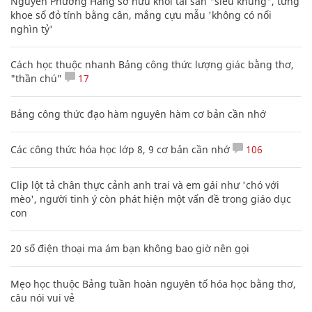
Nguyễn Phương Hằng sở hữu khối tài sản "siêu khủng", từng
khoe sổ đỏ tính bằng cân, mắng cựu mẫu 'không có nổi
nghìn tỷ'
Cách học thuộc nhanh Bảng công thức lượng giác bằng thơ,
"thần chú"
17
Bảng công thức đạo hàm nguyên hàm cơ bản cần nhớ
Các công thức hóa học lớp 8, 9 cơ bản cần nhớ
106
Clip lột tả chân thực cảnh anh trai và em gái như 'chó với
mèo', người tinh ý còn phát hiện một vấn đề trong giáo dục
con
20 số điện thoại ma ám bạn không bao giờ nên gọi
Mẹo học thuộc Bảng tuần hoàn nguyên tố hóa học bằng thơ,
câu nói vui vẻ