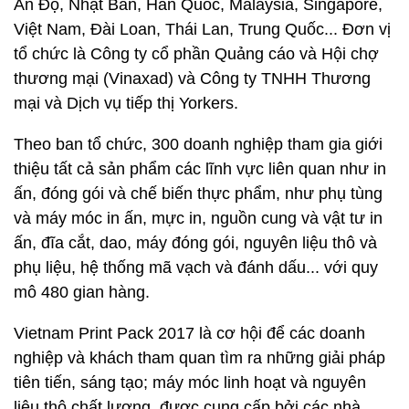
Ấn Độ, Nhật Bản, Hàn Quốc, Malaysia, Singapore,
Việt Nam, Đài Loan, Thái Lan, Trung Quốc... Đơn vị
tổ chức là Công ty cổ phần Quảng cáo và Hội chợ
thương mại (Vinaxad) và Công ty TNHH Thương
mại và Dịch vụ tiếp thị Yorkers.
Theo ban tổ chức, 300 doanh nghiệp tham gia giới
thiệu tất cả sản phẩm các lĩnh vực liên quan như in
ấn, đóng gói và chế biến thực phẩm, như phụ tùng
và máy móc in ấn, mực in, nguồn cung và vật tư in
ấn, đĩa cắt, dao, máy đóng gói, nguyên liệu thô và
phụ liệu, hệ thống mã vạch và đánh dấu... với quy
mô 480 gian hàng.
Vietnam Print Pack 2017 là cơ hội để các doanh
nghiệp và khách tham quan tìm ra những giải pháp
tiên tiến, sáng tạo; máy móc linh hoạt và nguyên
liệu thô chất lượng, được cung cấp bởi các nhà