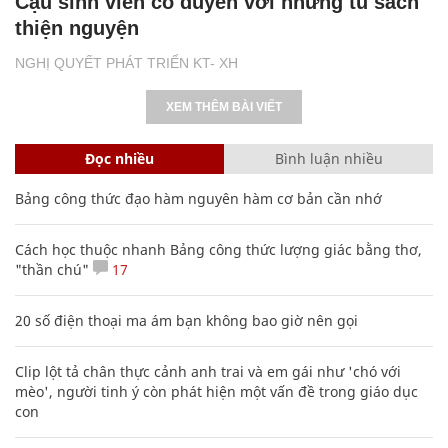
Cậu sinh viên có duyên với những tủ sách
thiện nguyện
NGHỊ QUYẾT PHÁT TRIỂN KT- XH
XEM THÊM BÀI VIẾT
Đọc nhiều
Bình luận nhiều
Bảng công thức đạo hàm nguyên hàm cơ bản cần nhớ
Cách học thuộc nhanh Bảng công thức lượng giác bằng thơ,
"thần chú"
17
20 số điện thoại ma ám bạn không bao giờ nên gọi
Clip lột tả chân thực cảnh anh trai và em gái như 'chó với
mèo', người tinh ý còn phát hiện một vấn đề trong giáo dục
con