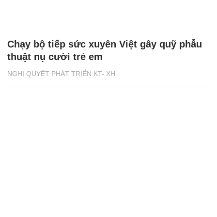
Chạy bộ tiếp sức xuyên Việt gây quỹ phẫu
thuật nụ cười trẻ em
NGHỊ QUYẾT PHÁT TRIỂN KT- XH