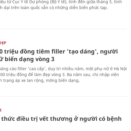
iệu từ Cục Y tế Dự phòng (Bộ Y tế), tính đến giữa tháng 5, tình
h dại trên toàn quốc vẫn có những diễn biến phức tạp.
ĐẸP
0 triệu đồng tiêm filler 'tạo dáng', người
ữ biến dạng vòng 3
uảng cáo filler 'cao cấp', duy trì nhiều năm, một phụ nữ ở Hà Nội
100 triệu đồng để làm đẹp vòng 3. Ba năm sau, chị nhập viện
nh trạng áp xe lan rộng, mông biến dạng.
E
 thức điều trị vết thương ở người có bệnh