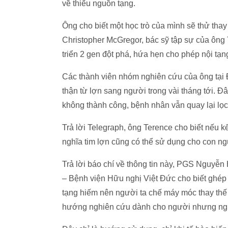
về thiếu nguồn tạng.
Ông cho biết một học trò của mình sẽ thử tha
Christopher McGregor, bác sỹ tập sự của ông 
triển 2 gen đột phá, hứa hẹn cho phép nội tạn
Các thành viên nhóm nghiên cứu của ông tại Đ
thận từ lợn sang người trong vài tháng tới. Đ
không thành công, bệnh nhân vẫn quay lại lọ
Trả lời Telegraph, ông Terence cho biết nếu 
nghĩa tim lợn cũng có thể sử dụng cho con ngư
Trả lời báo chí về thông tin này, PGS Nguy
– Bệnh viện Hữu nghị Việt Đức cho biết ghép
tạng hiếm nên người ta chế máy móc thay thế q
hướng nghiên cứu dành cho người nhưng ngườ