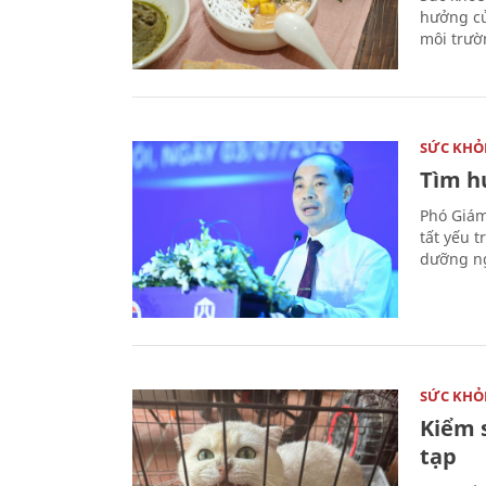
hưởng củ
môi trườ
SỨC KHỎ
Tìm hư
Phó Giám
tất yếu 
dưỡng ng
SỨC KHỎ
Kiểm 
tạp