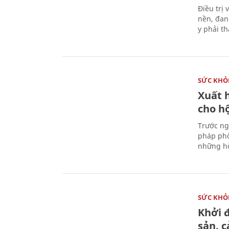
Điều trị
nền, đan
y phải t
SỨC KHỎ
Xuất h
cho h
Trước ng
pháp phò
những hộ
SỨC KHỎ
Khởi 
sản, 