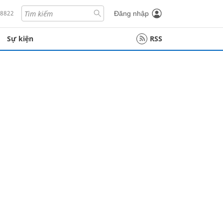
18822
Đăng nhập
Sự kiện
RSS