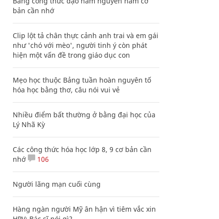
Bảng công thức đạo hàm nguyên hàm cơ
bản cần nhớ
Clip lột tả chân thực cảnh anh trai và em gái
như 'chó với mèo', người tinh ý còn phát
hiện một vấn đề trong giáo dục con
Mẹo học thuộc Bảng tuần hoàn nguyên tố
hóa học bằng thơ, câu nói vui vẻ
Nhiều điểm bất thường ở bằng đại học của
Lý Nhã Kỳ
Các công thức hóa học lớp 8, 9 cơ bản cần
nhớ
106
Người lãng mạn cuối cùng
Hàng ngàn người Mỹ ân hận vì tiêm vắc xin
HPV: Bác sĩ nói gì?