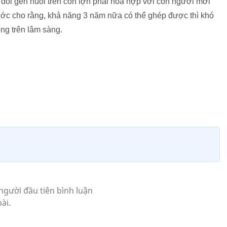
n đổi gen nuôi trên con lợn phải hòa hợp với con người mới
ớc cho rằng, khả năng 3 năm nữa có thể ghép được thì khó
ng trên lâm sàng.