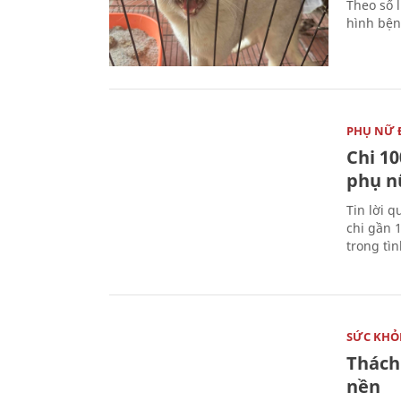
Theo số l
hình bện
PHỤ NỮ 
Chi 10
phụ n
Tin lời q
chi gần 
trong tì
SỨC KHỎ
Thách
nền