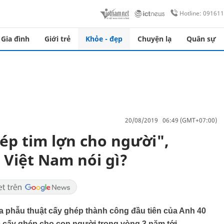
Hotline: 09161
Gia đình
Giới trẻ
Khỏe - đẹp
Chuyện lạ
Quân sự
20/08/2019 06:49 (GMT+07:00)
ép tim lợn cho người",
 Việt Nam nói gì?
a phẫu thuật cấy ghép thành công đầu tiên của Anh 40
c cấy ghép cho con người trong vòng 3 năm tới.