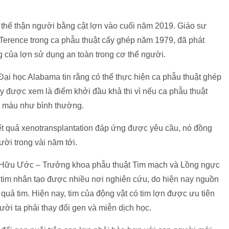
y thế thận người bằng cật lợn vào cuối năm 2019. Giáo sư
Terence trong ca phẫu thuật cấy ghép năm 1979, đã phát
g của lợn sử dụng an toàn trong cơ thể người.
ại học Alabama tin rằng có thể thực hiện ca phẫu thuật ghép
ây được xem là điểm khởi đầu khả thi vì nếu ca phẫu thuật
c máu như bình thường.
kết quả xenotransplantation đáp ứng được yêu cầu, nó đồng
ời trong vài năm tới.
ễn Hữu Ước – Trưởng khoa phẫu thuật Tim mạch và Lồng ngực
 tim nhân tạo được nhiều nơi nghiên cứu, do hiện nay nguồn
uả tim. Hiện nay, tim của động vật có tim lợn được ưu tiên
i ta phải thay đổi gen và miễn dịch học.