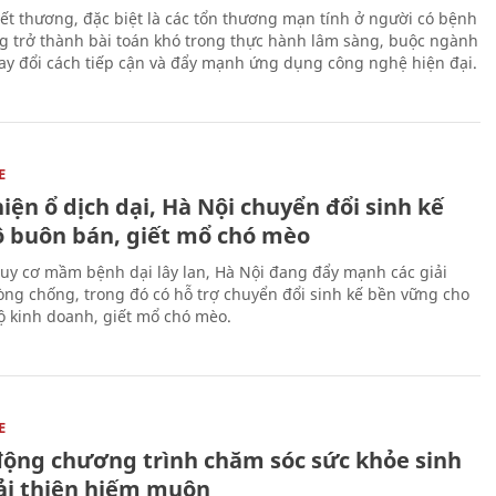
 vết thương, đặc biệt là các tổn thương mạn tính ở người có bệnh
g trở thành bài toán khó trong thực hành lâm sàng, buộc ngành
hay đổi cách tiếp cận và đẩy mạnh ứng dụng công nghệ hiện đại.
E
iện ổ dịch dại, Hà Nội chuyển đổi sinh kế
ộ buôn bán, giết mổ chó mèo
uy cơ mầm bệnh dại lây lan, Hà Nội đang đẩy mạnh các giải
ng chống, trong đó có hỗ trợ chuyển đổi sinh kế bền vững cho
 kinh doanh, giết mổ chó mèo.
E
động chương trình chăm sóc sức khỏe sinh
cải thiện hiếm muộn