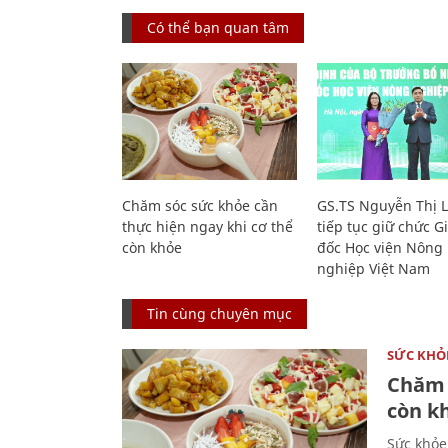
Có thể bạn quan tâm
Chăm sóc sức khỏe cần
GS.TS Nguyễn Thị 
thực hiện ngay khi cơ thể
tiếp tục giữ chức 
còn khỏe
đốc Học viện Nông
nghiệp Việt Nam
Tin cùng chuyên mục
SỨC KHỎ
Chăm 
còn k
Sức khỏe