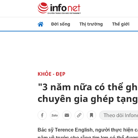
Đời sống
Thị trường
Thế giới
KHỎE - ĐẸP
"3 năm nữa có thể gh
chuyên gia ghép tạng
Bác sỹ Terence English, người thực hiện c
năm về trước cho rằng tim lợn có thể đượ