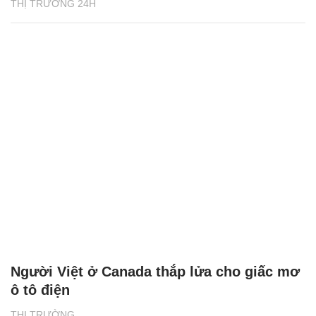
THỊ TRƯỜNG 24H
Người Việt ở Canada thắp lửa cho giấc mơ
ô tô điện
THỊ TRƯỜNG