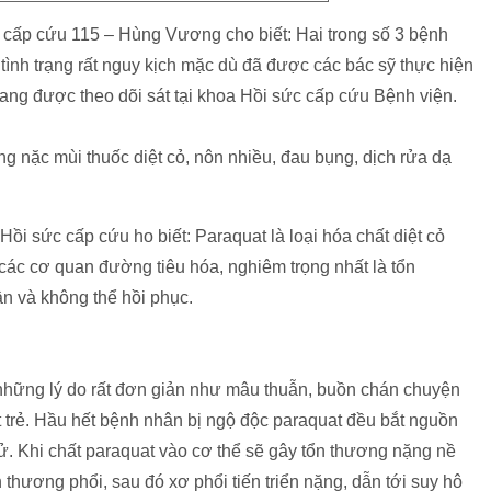
cấp cứu 115 – Hùng Vương cho biết: Hai trong số 3 bệnh
ình trạng rất nguy kịch mặc dù đã được các bác sỹ thực hiện
ang được theo dõi sát tại khoa Hồi sức cấp cứu Bệnh viện.
g nặc mùi thuốc diệt cỏ, nôn nhiều, đau bụng, dịch rửa dạ
 sức cấp cứu ho biết: Paraquat là loại hóa chất diệt cỏ
 các cơ quan đường tiêu hóa, nghiêm trọng nhất là tổn
ần và không thể hồi phục.
 những lý do rất đơn giản như mâu thuẫn, buồn chán chuyện
t trẻ. Hầu hết bệnh nhân bị ngộ độc paraquat đều bắt nguồn
tử. Khi chất paraquat vào cơ thể sẽ gây tổn thương nặng nề
 thương phổi, sau đó xơ phổi tiến triển nặng, dẫn tới suy hô