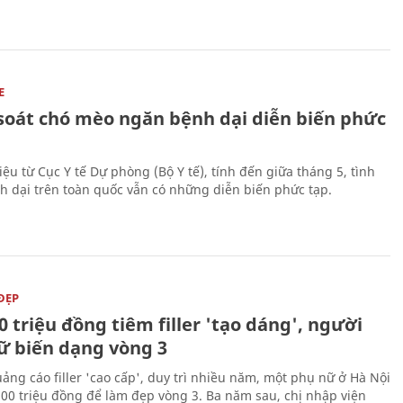
E
soát chó mèo ngăn bệnh dại diễn biến phức
iệu từ Cục Y tế Dự phòng (Bộ Y tế), tính đến giữa tháng 5, tình
h dại trên toàn quốc vẫn có những diễn biến phức tạp.
ĐẸP
0 triệu đồng tiêm filler 'tạo dáng', người
ữ biến dạng vòng 3
uảng cáo filler 'cao cấp', duy trì nhiều năm, một phụ nữ ở Hà Nội
100 triệu đồng để làm đẹp vòng 3. Ba năm sau, chị nhập viện