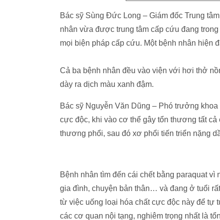
Bác sỹ Sùng Đức Long – Giám đốc Trung tâm 
nhân vừa được trung tâm cấp cứu đang trong t
mọi biện pháp cấp cứu. Một bệnh nhân hiện đ
Cả ba bệnh nhân đều vào viện với hơi thở nồn
dày ra dịch màu xanh đậm.
Bác sỹ Nguyễn Văn Dũng – Phó trưởng khoa Hồi
cực độc, khi vào cơ thể gây tổn thương tất cả
thương phổi, sau đó xơ phổi tiến triển nặng d
Bệnh nhân tìm đến cái chết bằng paraquat vì
gia đình, chuyện bản thân… và đang ở tuổi rấ
từ việc uống loại hóa chất cực độc này để tự 
các cơ quan nội tạng, nghiêm trọng nhất là tổn