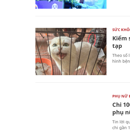
SỨC KHỎ
Kiểm 
tạp
Theo số l
hình bện
PHỤ NỮ 
Chi 10
phụ n
Tin lời q
chi gần 