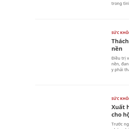
trong tì
SỨC KHỎ
Thách
nền
Điều trị
nền, đan
y phải t
SỨC KHỎ
Xuất h
cho h
Trước ng