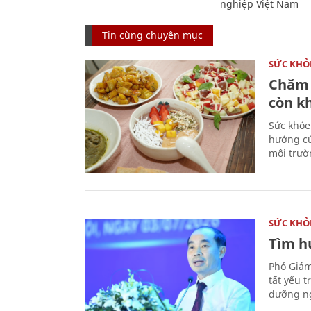
nghiệp Việt Nam
Tin cùng chuyên mục
SỨC KHỎ
Chăm 
còn k
Sức khỏe
hưởng củ
môi trườ
SỨC KHỎ
Tìm hư
Phó Giám
tất yếu 
dưỡng ng