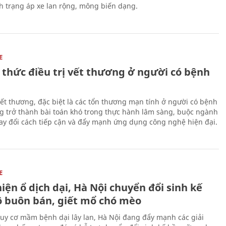
nh trạng áp xe lan rộng, mông biến dạng.
E
 thức điều trị vết thương ở người có bệnh
 vết thương, đặc biệt là các tổn thương mạn tính ở người có bệnh
g trở thành bài toán khó trong thực hành lâm sàng, buộc ngành
hay đổi cách tiếp cận và đẩy mạnh ứng dụng công nghệ hiện đại.
E
iện ổ dịch dại, Hà Nội chuyển đổi sinh kế
ộ buôn bán, giết mổ chó mèo
uy cơ mầm bệnh dại lây lan, Hà Nội đang đẩy mạnh các giải