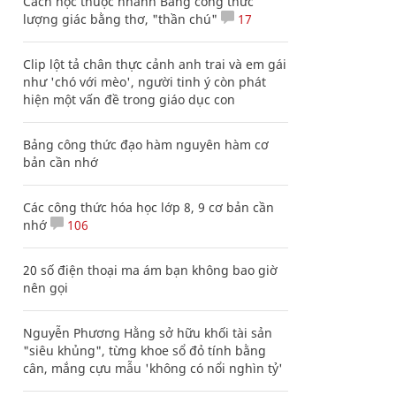
Cách học thuộc nhanh Bảng công thức
lượng giác bằng thơ, "thần chú"
17
Clip lột tả chân thực cảnh anh trai và em gái
như 'chó với mèo', người tinh ý còn phát
hiện một vấn đề trong giáo dục con
Bảng công thức đạo hàm nguyên hàm cơ
bản cần nhớ
Các công thức hóa học lớp 8, 9 cơ bản cần
nhớ
106
20 số điện thoại ma ám bạn không bao giờ
nên gọi
Nguyễn Phương Hằng sở hữu khối tài sản
"siêu khủng", từng khoe sổ đỏ tính bằng
cân, mắng cựu mẫu 'không có nổi nghìn tỷ'