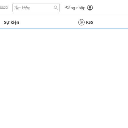
18822
Đăng nhập
Sự kiện
RSS