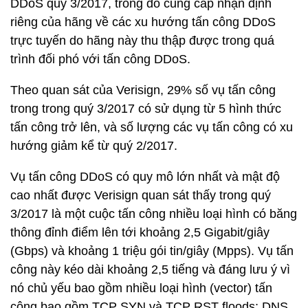
DDoS quý 3/2017, trong đó cung cấp nhận định
riêng của hãng về các xu hướng tấn công DDoS
trực tuyến do hãng này thu thập được trong quá
trình đối phó với tấn công DDoS.
Theo quan sát của Verisign, 29% số vụ tấn công
trong trong quý 3/2017 có sử dụng từ 5 hình thức
tấn công trở lên, và số lượng các vụ tấn công có xu
hướng giảm kể từ quý 2/2017.
Vụ tấn công DDoS có quy mô lớn nhất và mật độ
cao nhất được Verisign quan sát thấy trong quý
3/2017 là một cuộc tấn công nhiều loại hình có băng
thông đỉnh điểm lên tới khoảng 2,5 Gigabit/giây
(Gbps) và khoảng 1 triệu gói tin/giây (Mpps). Vụ tấn
công này kéo dài khoảng 2,5 tiếng và đáng lưu ý vì
nó chủ yếu bao gồm nhiều loại hình (vector) tấn
công bao gồm TCP SYN và TCP RST floods; DNS,