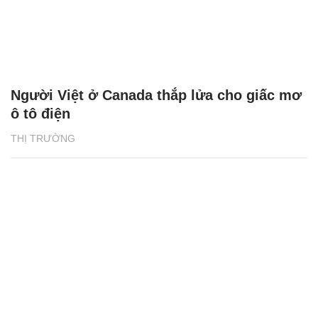
Người Việt ở Canada thắp lửa cho giấc mơ
ô tô điện
THỊ TRƯỜNG