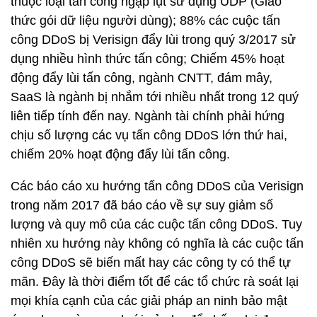
thuộc loại tấn công ngập lụt sử dụng UDP (Giao
thức gói dữ liệu người dùng); 88% các cuộc tấn
công DDoS bị Verisign đẩy lùi trong quý 3/2017 sử
dụng nhiều hình thức tấn công; Chiếm 45% hoạt
động đẩy lùi tấn công, ngành CNTT, đám mây,
SaaS là ngành bị nhắm tới nhiều nhất trong 12 quý
liên tiếp tính đến nay. Ngành tài chính phải hứng
chịu số lượng các vụ tấn công DDoS lớn thứ hai,
chiếm 20% hoạt động đẩy lùi tấn công.
Các báo cáo xu hướng tấn công DDoS của Verisign
trong năm 2017 đã báo cáo về sự suy giảm số
lượng và quy mô của các cuộc tấn công DDoS. Tuy
nhiên xu hướng này không có nghĩa là các cuộc tấn
công DDoS sẽ biến mất hay các công ty có thể tự
mãn. Đây là thời điểm tốt để các tổ chức rà soát lại
mọi khía cạnh của các giải pháp an ninh bảo mật