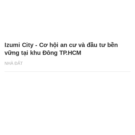
Izumi City - Cơ hội an cư và đầu tư bền
vững tại khu Đông TP.HCM
NHÀ ĐẤT