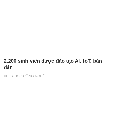
2.200 sinh viên được đào tạo AI, IoT, bán
dẫn
KHOA HỌC CÔNG NGHỆ