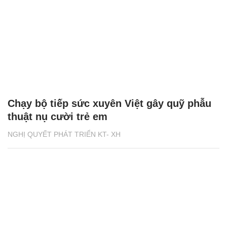
Chạy bộ tiếp sức xuyên Việt gây quỹ phẫu
thuật nụ cười trẻ em
NGHỊ QUYẾT PHÁT TRIỂN KT- XH