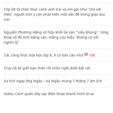
Clip lột tả chân thực cảnh anh trai và em gái như 'chó với
mèo', người tinh ý còn phát hiện một vấn đề trong giáo dục
con
Nguyễn Phương Hằng sở hữu khối tài sản "siêu khủng", từng
khoe sổ đỏ tính bằng cân, mắng cựu mẫu 'không có nổi
nghìn tỷ'
Các công thức hóa học lớp 8, 9 cơ bản cần nhớ
106
Truy nã kẻ giết bạn thân rồi chôn ngồi dưới bãi cát
Sự tích ngày ông Ngâu - bà Ngâu mùng 7 tháng 7 âm lịch
Video: Cách quấn dây sạc điện thoại thành hình lò xo