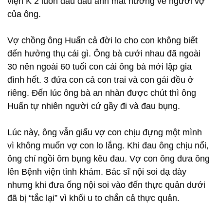
viện K 2 luôn đau đáu ánh mắt hướng về người vợ
của ông.
Vợ chồng ông Huấn cả đời lo cho con không biết
đến hưởng thụ cái gì. Ông bà cưới nhau đã ngoài
30 nên ngoài 60 tuổi con cái ông bà mới lập gia
đình hết. 3 đứa con cả con trai và con gái đều ở
riêng. Đến lúc ông bà an nhàn được chút thì ông
Huấn tự nhiên người cứ gầy đi và đau bụng.
Lúc này, ông vẫn giấu vợ con chịu đựng một mình
vì không muốn vợ con lo lắng. Khi đau ông chịu nổi,
ông chỉ ngồi ôm bụng kêu đau. Vợ con ông đưa ông
lên Bệnh viện tỉnh khám. Bác sĩ nội soi dạ dày
nhưng khi đưa ống nội soi vào đến thực quản dưới
đã bị “tắc lại” vì khối u to chắn cả thực quản.