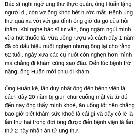
Bác sĩ nghi ngờ ung thư thực quản, ông Huấn lặng
người đi, còn vợ ông khóc hết nước mắt. Bệnh ung
thư quá xa vời với gia đình ông giờ đã gõ cửa hỏi
thăm. Khi nghe bác sĩ tư vấn, ông ngậm ngùi mình
vừa hút thuốc lá, vừa uống rượu và cách đây 1 năm
đã có dấu hiệu nuốt nghẹn nhưng ông lại cho rằng
62 tuổi, ngày xưa các cụ nuốt còn nghẹn hơn mình
mà chẳng đi khám cũng sao đâu. Đến lúc bệnh trở
nặng, ông Huấn mới chịu đi khám.
Ông Huấn kể, lần duy nhất ông đến bệnh viện là
cách đây 20 năm bị giun chui cuống mật và từ đó
đến nay ông thấy mình khoẻ, ăn uống tốt nên chẳng
bao giờ biết khám sức khoẻ là cái gì và đây có lẽ là
lần thứ hai trong đời ông được đến bệnh viện là lần
thứ 2 này nhận án tử ung thư.