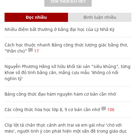
XEM THÊM BÀI VIẾT
Đọc nhiều
Bình luận nhiều
Nhiều điểm bất thường ở bằng đại học của Lý Nhã Kỳ
Cách học thuộc nhanh Bảng công thức lượng giác bằng thơ,
"thần chú"
17
Nguyễn Phương Hằng sở hữu khối tài sản "siêu khủng", từng
khoe sổ đỏ tính bằng cân, mắng cựu mẫu 'không có nổi
nghìn tỷ'
Bảng công thức đạo hàm nguyên hàm cơ bản cần nhớ
Các công thức hóa học lớp 8, 9 cơ bản cần nhớ
106
Clip lột tả chân thực cảnh anh trai và em gái như 'chó với
mèo', người tinh ý còn phát hiện một vấn đề trong giáo dục