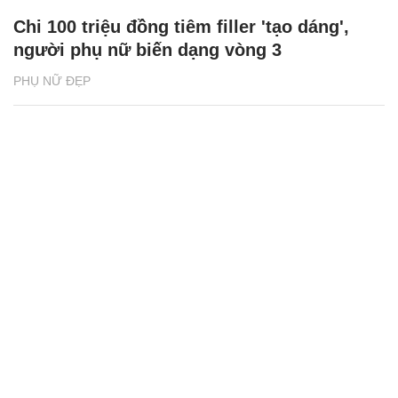
Chi 100 triệu đồng tiêm filler 'tạo dáng',
người phụ nữ biến dạng vòng 3
PHỤ NỮ ĐẸP