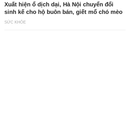
Xuất hiện ổ dịch dại, Hà Nội chuyển đổi
sinh kế cho hộ buôn bán, giết mổ chó mèo
SỨC KHỎE