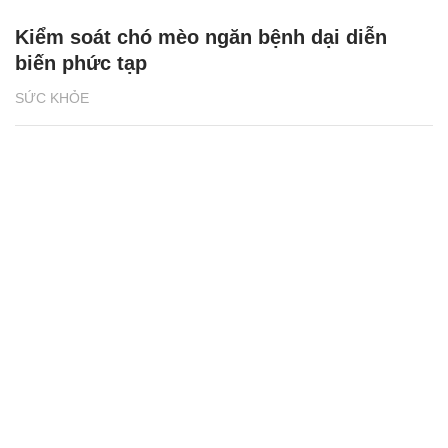
Kiểm soát chó mèo ngăn bệnh dại diễn
biến phức tạp
SỨC KHỎE