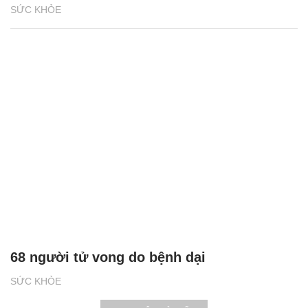
SỨC KHỎE
68 người tử vong do bệnh dại
SỨC KHỎE