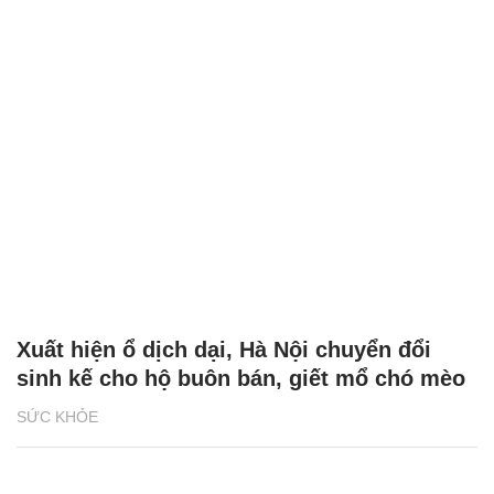
Xuất hiện ổ dịch dại, Hà Nội chuyển đổi
sinh kế cho hộ buôn bán, giết mổ chó mèo
SỨC KHỎE