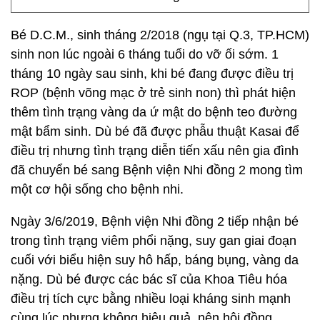
Bé D.C.M., sinh tháng 2/2018 (ngụ tại Q.3, TP.HCM)
sinh non lúc ngoài 6 tháng tuổi do vỡ ối sớm. 1
tháng 10 ngày sau sinh, khi bé đang được điều trị
ROP (bệnh võng mạc ở trẻ sinh non) thì phát hiện
thêm tình trạng vàng da ứ mật do bệnh teo đường
mật bẩm sinh. Dù bé đã được phẫu thuật Kasai để
điều trị nhưng tình trạng diễn tiến xấu nên gia đình
đã chuyển bé sang Bệnh viện Nhi đồng 2 mong tìm
một cơ hội sống cho bệnh nhi.
Ngày 3/6/2019, Bệnh viện Nhi đồng 2 tiếp nhận bé
trong tình trạng viêm phổi nặng, suy gan giai đoạn
cuối với biểu hiện suy hô hấp, báng bụng, vàng da
nặng. Dù bé được các bác sĩ của Khoa Tiêu hóa
điều trị tích cực bằng nhiều loại kháng sinh mạnh
cùng lúc nhưng không hiệu quả, nên hội đồng