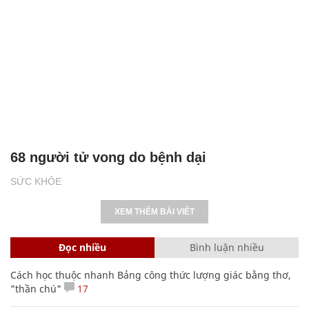
68 người tử vong do bệnh dại
SỨC KHỎE
XEM THÊM BÀI VIẾT
Đọc nhiều
Bình luận nhiều
Cách học thuộc nhanh Bảng công thức lượng giác bằng thơ,
"thần chú"
17