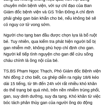
chuyên môn bệnh viện, với sự chỉ đạo của Ban
Giám đốc bệnh viện và GS Trần Đông A chỉ định
phải ghép gan bán khẩn cho bé, nếu không bé sẽ
có nguy cơ tử vong sớm.
Người cho tạng ban đầu được chọn lựa là bố ruột
bé. Tuy nhiên, qua kiểm tra phát hiện người bố bị
gan nhiễm mỡ, không phù hợp chỉ định cho gan.
Người kế tiếp tình nguyện cho gan để cứu sống
cháu chính là ông nội của bé.
TS.BS Phạm Ngọc Thạch, Phó Giám đốc Bệnh viện
Nhi đồng 2 cho biết, ca ghép diễn ra ngày 18/6 kéo
dài 15 tiếng, từ 9h đến 24h với rất nhiều khó khăn
do thể trạng bé quá nhỏ, trên nền nhiễm trùng phổi,
gan, suy dinh dưỡng, suy đa tạng. Khó khăn từ việc
bóc tách phân thùy gan của người ông do động