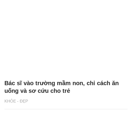
Bác sĩ vào trường mầm non, chỉ cách ăn
uống và sơ cứu cho trẻ
KHỎE - ĐẸP