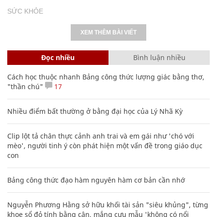
SỨC KHỎE
XEM THÊM BÀI VIẾT
Đọc nhiều
Bình luận nhiều
Cách học thuộc nhanh Bảng công thức lượng giác bằng thơ,
"thần chú"
17
Nhiều điểm bất thường ở bằng đại học của Lý Nhã Kỳ
Clip lột tả chân thực cảnh anh trai và em gái như 'chó với
mèo', người tinh ý còn phát hiện một vấn đề trong giáo dục
con
Bảng công thức đạo hàm nguyên hàm cơ bản cần nhớ
Nguyễn Phương Hằng sở hữu khối tài sản "siêu khủng", từng
khoe sổ đỏ tính bằng cân, mắng cựu mẫu 'không có nổi