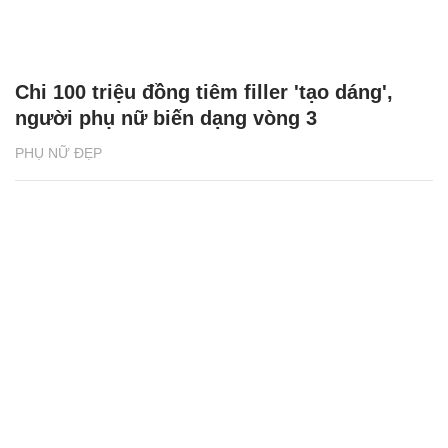
Chi 100 triệu đồng tiêm filler 'tạo dáng',
người phụ nữ biến dạng vòng 3
PHỤ NỮ ĐẸP