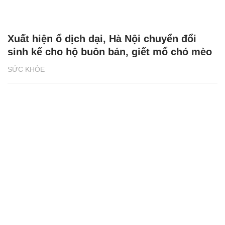
Xuất hiện ổ dịch dại, Hà Nội chuyển đổi
sinh kế cho hộ buôn bán, giết mổ chó mèo
SỨC KHỎE