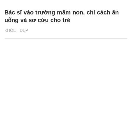
Bác sĩ vào trường mầm non, chỉ cách ăn
uống và sơ cứu cho trẻ
KHỎE - ĐẸP