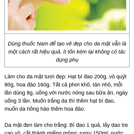
Dùng thuốc Nam để tạo vẻ đẹp cho da mặt vẫn là
một cách rất hiệu quả, ít tốn kém lại không có tác
dụng phụ
Làm cho da mặt tươi đẹp: Hạt bí đao 200g, vỏ quýt
80g, hoa đào 160g. Tất cả phơi khô, tán nhỏ, mỗi
lần dùng 8g, uống với nước nóng sau bữa ăn, ngày
uống 3 lần. Muốn trắng da thì thêm hạt bí đao,
muốn da hồng hào thêm hoa đào.
Da mặt đen làm cho trắng: Bí đao 1 quả, lấy dao tre
cạo vỏ, cắt thành miếng mỏng; rượu 150ml; nước