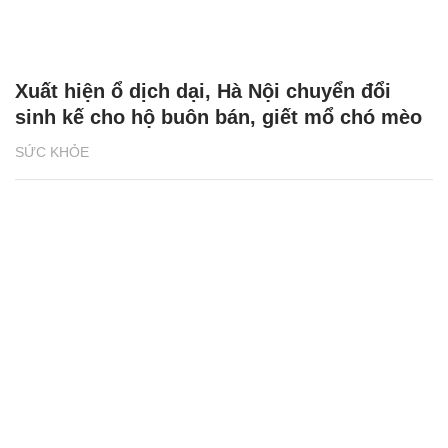
Xuất hiện ổ dịch dại, Hà Nội chuyển đổi
sinh kế cho hộ buôn bán, giết mổ chó mèo
SỨC KHỎE