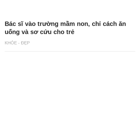
Bác sĩ vào trường mầm non, chỉ cách ăn
uống và sơ cứu cho trẻ
KHỎE - ĐẸP