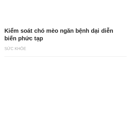
Kiểm soát chó mèo ngăn bệnh dại diễn
biến phức tạp
SỨC KHỎE