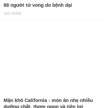
68 người tử vong do bệnh dại
SỨC KHỎE
Mận khô California - món ăn nhẹ nhiều
dưỡng chất, thơm ngon và tiện lợi