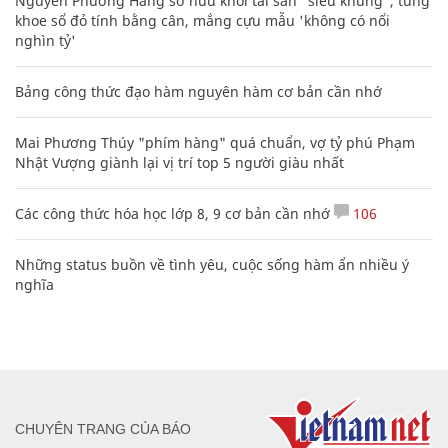
Nguyễn Phương Hằng sở hữu khối tài sản "siêu khủng", từng
khoe sổ đỏ tính bằng cân, mắng cựu mẫu 'không có nổi
nghìn tỷ'
Bảng công thức đạo hàm nguyên hàm cơ bản cần nhớ
Mai Phương Thúy "phím hàng" quá chuẩn, vợ tỷ phú Phạm
Nhật Vượng giành lại vị trí top 5 người giàu nhất
Các công thức hóa học lớp 8, 9 cơ bản cần nhớ
106
Những status buồn về tình yêu, cuộc sống hàm ẩn nhiều ý
nghĩa
CHUYÊN TRANG CỦA BÁO