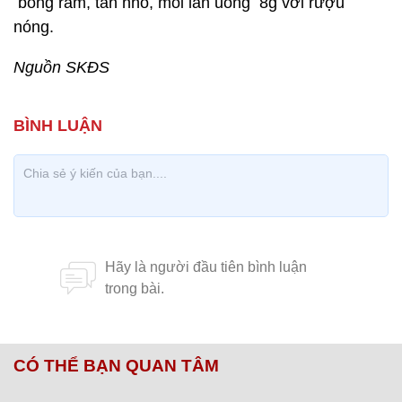
bóng râm, tán nhỏ, mỗi lần uống 8g với rượu
nóng.
Nguồn SKĐS
CÓ THỂ BẠN QUAN TÂM