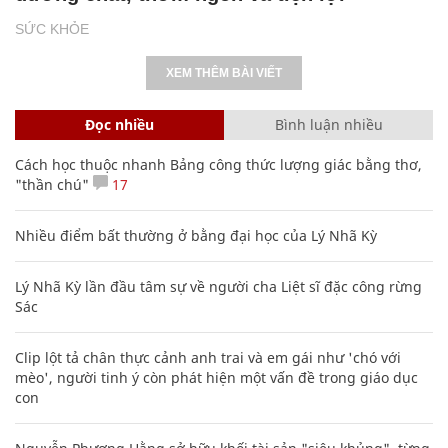
SỨC KHỎE
XEM THÊM BÀI VIẾT
Đọc nhiều
Bình luận nhiều
Cách học thuộc nhanh Bảng công thức lượng giác bằng thơ,
"thần chú"
17
Nhiều điểm bất thường ở bằng đại học của Lý Nhã Kỳ
Lý Nhã Kỳ lần đầu tâm sự về người cha Liệt sĩ đặc công rừng
Sác
Clip lột tả chân thực cảnh anh trai và em gái như 'chó với
mèo', người tinh ý còn phát hiện một vấn đề trong giáo dục
con