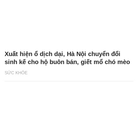
Xuất hiện ổ dịch dại, Hà Nội chuyển đổi
sinh kế cho hộ buôn bán, giết mổ chó mèo
SỨC KHỎE