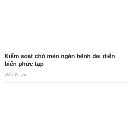
Kiểm soát chó mèo ngăn bệnh dại diễn
biến phức tạp
SỨC KHỎE