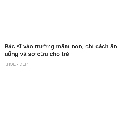
Bác sĩ vào trường mầm non, chỉ cách ăn
uống và sơ cứu cho trẻ
KHỎE - ĐẸP