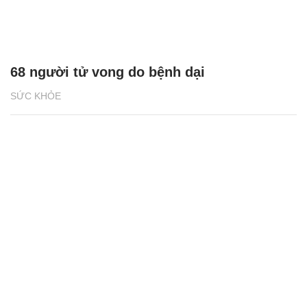
68 người tử vong do bệnh dại
SỨC KHỎE