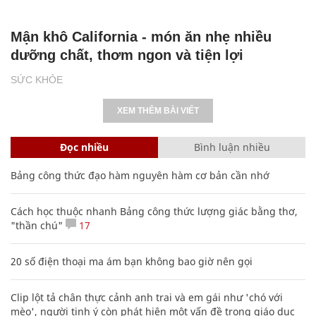
Mận khô California - món ăn nhẹ nhiều
dưỡng chất, thơm ngon và tiện lợi
SỨC KHỎE
XEM THÊM BÀI VIẾT
Đọc nhiều
Bình luận nhiều
Bảng công thức đạo hàm nguyên hàm cơ bản cần nhớ
Cách học thuộc nhanh Bảng công thức lượng giác bằng thơ,
"thần chú"
17
20 số điện thoại ma ám bạn không bao giờ nên gọi
Clip lột tả chân thực cảnh anh trai và em gái như 'chó với
mèo', người tinh ý còn phát hiện một vấn đề trong giáo dục