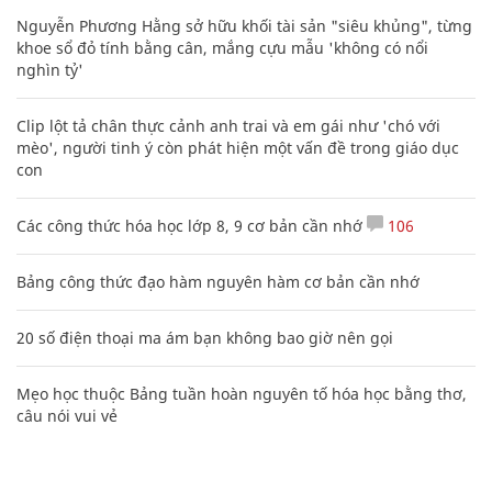
Nguyễn Phương Hằng sở hữu khối tài sản "siêu khủng", từng
khoe sổ đỏ tính bằng cân, mắng cựu mẫu 'không có nổi
nghìn tỷ'
Clip lột tả chân thực cảnh anh trai và em gái như 'chó với
mèo', người tinh ý còn phát hiện một vấn đề trong giáo dục
con
Các công thức hóa học lớp 8, 9 cơ bản cần nhớ
106
Bảng công thức đạo hàm nguyên hàm cơ bản cần nhớ
20 số điện thoại ma ám bạn không bao giờ nên gọi
Mẹo học thuộc Bảng tuần hoàn nguyên tố hóa học bằng thơ,
câu nói vui vẻ