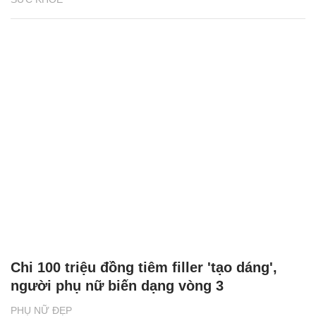
Chi 100 triệu đồng tiêm filler 'tạo dáng',
người phụ nữ biến dạng vòng 3
PHỤ NỮ ĐẸP