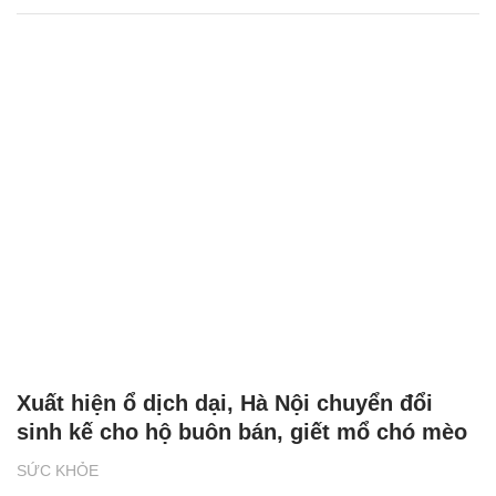
Xuất hiện ổ dịch dại, Hà Nội chuyển đổi
sinh kế cho hộ buôn bán, giết mổ chó mèo
SỨC KHỎE