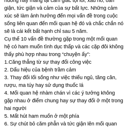
huống này mang lại cảm giác tội lỗi, xấu hổ, oán
giận, tức giận và cảm của sự bất lực. Những cảm
xúc sẽ làm ảnh hưởng đến mọi vấn đề trong cuộc
sống liên quan đến mối quan hệ đó và chắc chắn nó
sẽ là cái kết bất hạnh chỉ sau 5 năm.
Cụ thể 10 vấn đề thường gặp trong một mối quan
hệ có ham muốn tình dục thấp và các cặp đôi không
thấy phù hợp nhau trong “chuyện ấy”:
1.Căng thẳng từ sự thay đổi công việc
2. Dấu hiệu của bệnh trầm cảm
3. Thay đổi lối sống như việc thiếu ngủ, tăng cân,
rượu, ma túy hay sử dụng thuốc lá
4. Mối quan hệ nhàm chán vì các ý tưởng không
gặp nhau ở điểm chung hay sự thay đổi ở một trong
hai người
5. Mất hút ham muốn ở một phía
6. Sự chút bỏ căm phẫn và tức giận lên mối quan