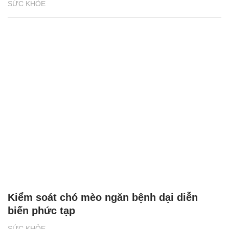
SỨC KHỎE
Kiểm soát chó mèo ngăn bệnh dại diễn
biến phức tạp
SỨC KHỎE