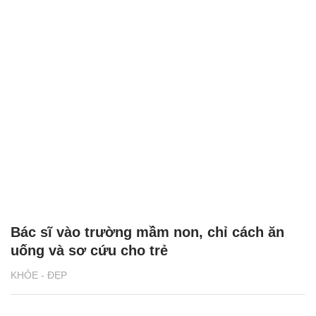
Bác sĩ vào trường mầm non, chỉ cách ăn
uống và sơ cứu cho trẻ
KHỎE - ĐẸP