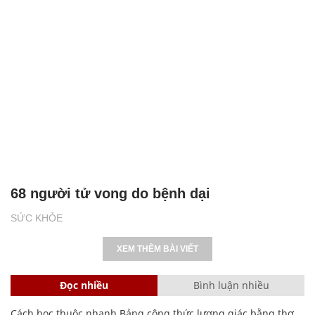
68 người tử vong do bệnh dại
SỨC KHỎE
XEM THÊM BÀI VIẾT
Đọc nhiều
Bình luận nhiều
Cách học thuộc nhanh Bảng công thức lượng giác bằng thơ,