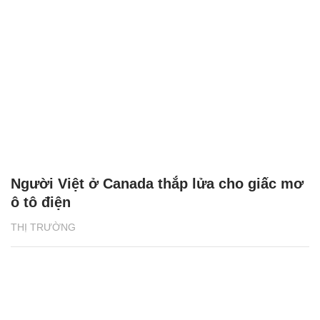
Người Việt ở Canada thắp lửa cho giấc mơ
ô tô điện
THỊ TRƯỜNG