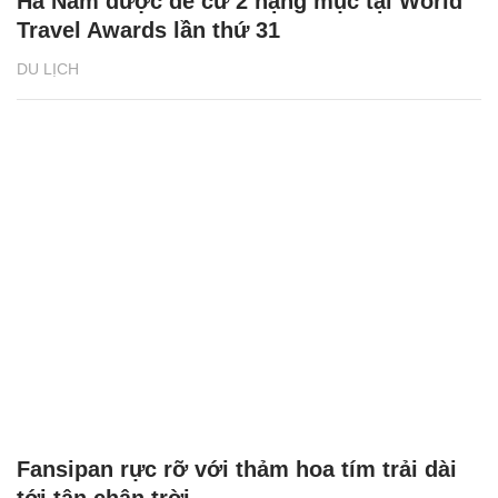
Hà Nam được đề cử 2 hạng mục tại World
Travel Awards lần thứ 31
DU LỊCH
Fansipan rực rỡ với thảm hoa tím trải dài
tới tận chân trời