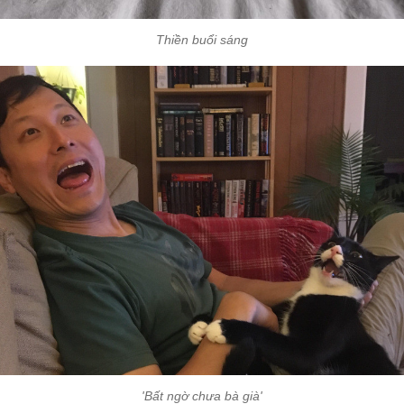
Thiền buổi sáng
'Bất ngờ chưa bà già'