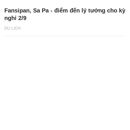
Fansipan, Sa Pa - điểm đến lý tưởng cho kỳ
nghỉ 2/9
DU LỊCH