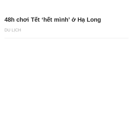
48h chơi Tết ‘hết mình’ ở Hạ Long
DU LỊCH