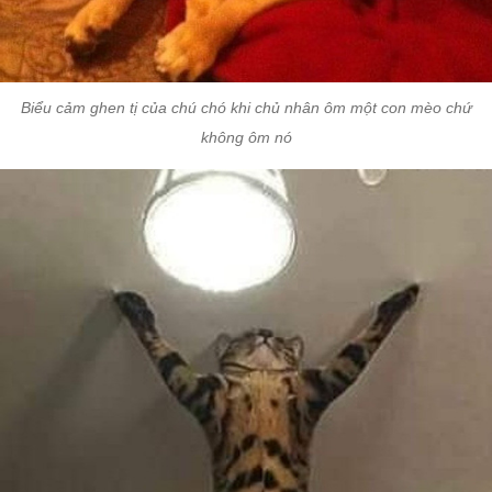
Biểu cảm ghen tị của chú chó khi chủ nhân ôm một con mèo chứ
không ôm nó