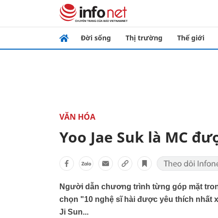
Đời sống
Thị trường
Thế giới
VĂN HÓA
Yoo Jae Suk là MC đư
Người dẫn chương trình từng góp mặt tro
chọn "10 nghệ sĩ hài được yêu thích nhất x
Ji Sun...