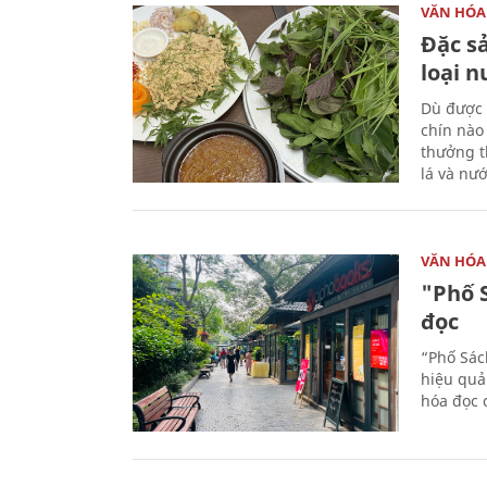
VĂN HÓA
Đặc s
loại 
Dù được 
chín nào
thưởng th
lá và nư
VĂN HÓA
"Phố 
đọc
“Phố Sác
hiệu quả
hóa đọc 