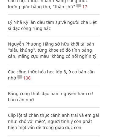
Cách học thuộc nhanh Bảng công thức
lượng giác bằng thơ, "thần chú"
17
Lý Nhã Kỳ lần đầu tâm sự về người cha Liệt
sĩ đặc công rừng Sác
Nguyễn Phương Hằng sở hữu khối tài sản
"siêu khủng", từng khoe sổ đỏ tính bằng
cân, mắng cựu mẫu 'không có nổi nghìn tỷ'
Các công thức hóa học lớp 8, 9 cơ bản cần
nhớ
106
Bảng công thức đạo hàm nguyên hàm cơ
bản cần nhớ
Clip lột tả chân thực cảnh anh trai và em gái
như 'chó với mèo', người tinh ý còn phát
hiện một vấn đề trong giáo dục con