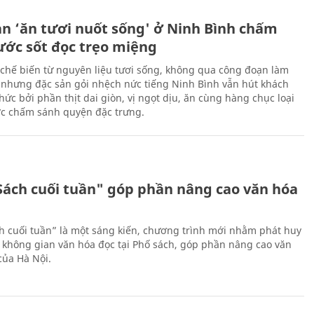
ản ‘ăn tươi nuốt sống' ở Ninh Bình chấm
nước sốt đọc trẹo miệng
chế biến từ nguyên liệu tươi sống, không qua công đoạn làm
 nhưng đặc sản gỏi nhệch nức tiếng Ninh Bình vẫn hút khách
ức bởi phần thịt dai giòn, vị ngọt dịu, ăn cùng hàng chục loại
ớc chấm sánh quyện đặc trưng.
Sách cuối tuần" góp phần nâng cao văn hóa
h cuối tuần” là một sáng kiến, chương trình mới nhằm phát huy
 không gian văn hóa đọc tại Phố sách, góp phần nâng cao văn
của Hà Nội.