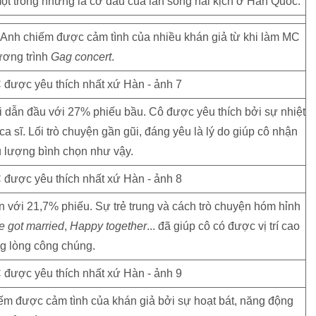
một trong những lá cờ đầu của làn sóng hài kịch ở Hàn Quốc.
. Anh chiếm được cảm tình của nhiều khán giả từ khi làm MC
ương trình
Gag
concert
.
i dẫn đầu với 27% phiếu bầu. Cô được yêu thích bởi sự nhiệt
ca sĩ. Lối trò chuyện gần gũi, đáng yêu là lý do giúp cô nhận
 lượng bình chọn như vậy.
n với 21,7% phiếu. Sự trẻ trung và cách trò chuyện hóm hỉnh
e
got
married
,
Happy
together
... đã giúp cô có được vị trí cao
ng lòng công chúng.
iếm được cảm tình của khán giả bởi sự hoạt bát, năng động