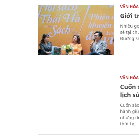
VĂN HÓA
Giới 
Nhiều gợi
sẻ tại c
Đường sá
VĂN HÓA
Cuốn s
lịch s
Cuốn sác
hành giú
những đó
thời Lý.