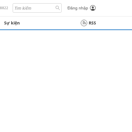
18822
Đăng nhập
Sự kiện
RSS