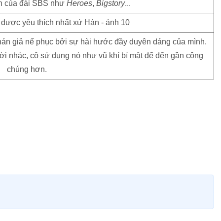
nh của đài SBS như
Heroes
,
Bigstory
...
 khán giả nể phục bởi sự hài hước đầy duyên dáng của mình.
ời nhác, cô sử dụng nó như vũ khí bí mật để đến gần công
chúng hơn.