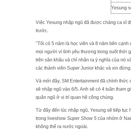
Yesung s
Việc Yesung nhập ngũ đã được chàng ca sĩ điể
trước.
"Tôi có 5 năm là học viên và 8 năm bên cạnh 
mọi người vì tình yêu thương trong suốt thời 
trên sân khấu và chỉ nhận ra ý nghĩa của nó v
các thành viên Super Junior khác và xin đừng 
Và mới đây, SM Entertainment đã chính thức c
sẽ nhập ngũ vào 6/5. Anh sẽ có 4 tuần tham gi
quân ngũ ở vị trí quan hệ công chúng.
Từ đây đến lúc nhập ngũ, Yesung sẽ tiếp tục 
trong liveshow
Super Show 5
của nhóm ở Nam 
không thể ra nước ngoài.