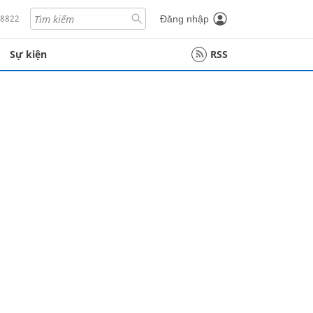
18822
Đăng nhập
Sự kiện
RSS