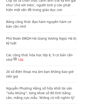
Clip lột tả chân thực cảnh anh trai và em gái
như 'chó với mèo', người tinh ý còn phát
hiện một vấn đề trong giáo dục con
Bảng công thức đạo hàm nguyên hàm cơ
bản cần nhớ
Phó Đoàn ĐBQH Hà Giang Vương Ngọc Hà bị
kỷ luật
Các công thức hóa học lớp 8, 9 cơ bản cần
nhớ
106
20 số điện thoại ma ám bạn không bao giờ
nên gọi
Nguyễn Phương Hằng sở hữu khối tài sản
"siêu khủng", từng khoe sổ đỏ tính bằng
cân, mắng cựu mẫu 'không có nổi nghìn tỷ'