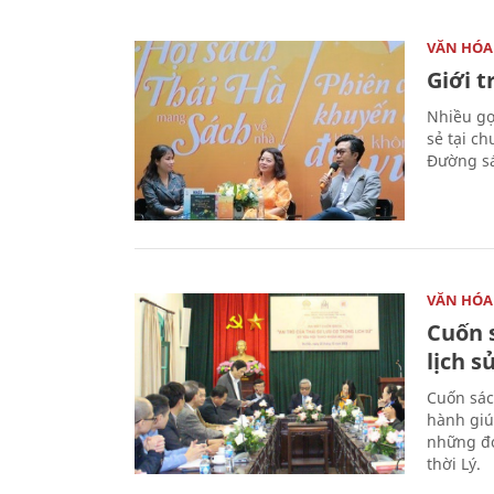
VĂN HÓA
Giới 
Nhiều gợi
sẻ tại c
Đường sá
VĂN HÓA
Cuốn s
lịch s
Cuốn sác
hành giú
những đó
thời Lý.