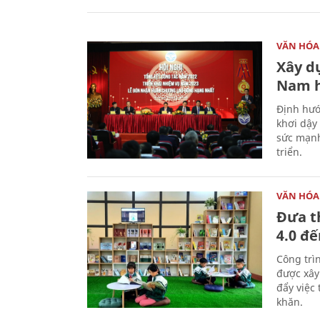
VĂN HÓA
Xây d
Nam 
Định hướ
khơi dậy
sức mạnh
triển.
VĂN HÓA
Đưa t
4.0 đ
Công trì
được xây
đẩy việc 
khăn.