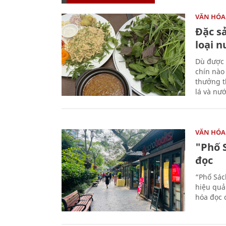
VĂN HÓA
Đặc s
loại 
Dù được 
chín nào
thưởng th
lá và nư
VĂN HÓA
"Phố 
đọc
“Phố Sác
hiệu quả
hóa đọc 