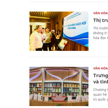
VĂN HÓA
Thị t
Thị trườ
không ít
hóa đọc 
VĂN HÓA
Trưng
và tìn
Chương t
quan hệ 
trị quốc 