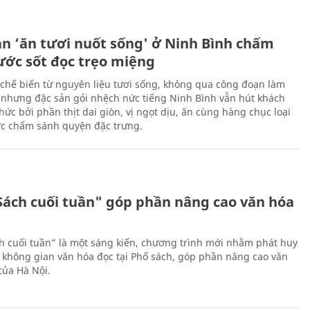
ản ‘ăn tươi nuốt sống' ở Ninh Bình chấm
nước sốt đọc trẹo miệng
chế biến từ nguyên liệu tươi sống, không qua công đoạn làm
 nhưng đặc sản gỏi nhệch nức tiếng Ninh Bình vẫn hút khách
ức bởi phần thịt dai giòn, vị ngọt dịu, ăn cùng hàng chục loại
ớc chấm sánh quyện đặc trưng.
Sách cuối tuần" góp phần nâng cao văn hóa
h cuối tuần” là một sáng kiến, chương trình mới nhằm phát huy
 không gian văn hóa đọc tại Phố sách, góp phần nâng cao văn
của Hà Nội.