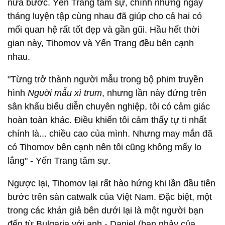
nửa bước. Yến Trang tâm sự, chính những ngày
tháng luyện tập cùng nhau đã giúp cho cả hai có
mối quan hệ rất tốt đẹp và gần gũi. Hầu hết thời
gian này, Tihomov và Yến Trang đều bên cạnh
nhau.
"Từng trở thành người mẫu trong bộ phim truyền
hình
Nguời mẫu xì trum
, nhưng lần này đứng trên
sân khấu biểu diễn chuyên nghiệp, tôi có cảm giác
hoàn toàn khác. Điều khiến tôi cảm thấy tự ti nhất
chính là... chiều cao của mình. Nhưng may mắn đã
có Tihomov bên cạnh nên tôi cũng không mấy lo
lắng" - Yến Trang tâm sự.
Ngược lại, Tihomov lại rất hào hứng khi lần đầu tiên
bước trên sàn catwalk của Việt Nam. Đặc biệt, một
trong các khán giả bên dưới lại là một người bạn
đến từ Bulgaria với anh - Daniel (bạn nhảy của