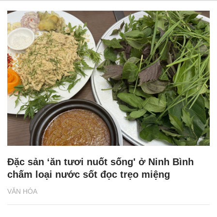
Đặc sản ‘ăn tươi nuốt sống' ở Ninh Bình
chấm loại nước sốt đọc trẹo miệng
VĂN HÓA