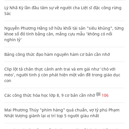
Lý Nhã Kỳ lần đầu tâm sự về người cha Liệt sĩ đặc công rừng
Sác
Nguyễn Phương Hằng sở hữu khối tài sản "siêu khủng", từng
khoe sổ đỏ tính bằng cân, mắng cựu mẫu 'không có nổi
nghìn tỷ'
Bảng công thức đạo hàm nguyên hàm cơ bản cần nhớ
Clip lột tả chân thực cảnh anh trai và em gái như 'chó với
mèo', người tinh ý còn phát hiện một vấn đề trong giáo dục
con
Các công thức hóa học lớp 8, 9 cơ bản cần nhớ
106
Mai Phương Thúy "phím hàng" quá chuẩn, vợ tỷ phú Phạm
Nhật Vượng giành lại vị trí top 5 người giàu nhất