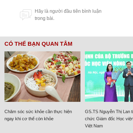
CÓ THỂ BẠN QUAN TÂM
Chăm sóc sức khỏe cần thực hiện
GS.TS Nguyễn Thị Lan ti
ngay khi cơ thể còn khỏe
chức Giám đốc Học viện
Việt Nam