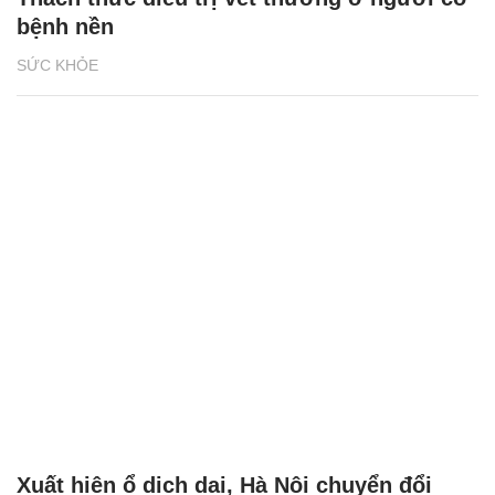
bệnh nền
SỨC KHỎE
Xuất hiện ổ dịch dại, Hà Nội chuyển đổi