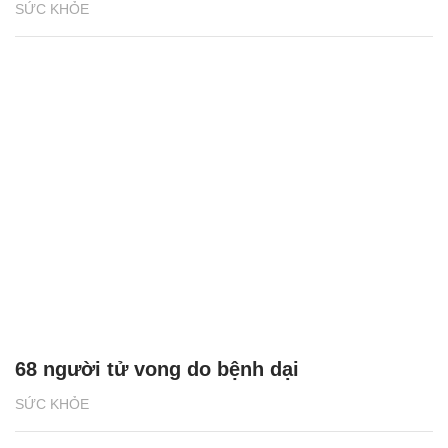
SỨC KHỎE
68 người tử vong do bệnh dại
SỨC KHỎE