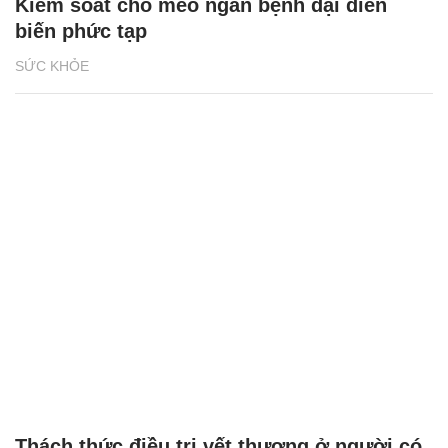
Kiểm soát chó mèo ngăn bệnh dại diễn
biến phức tạp
SỨC KHỎE
Thách thức điều trị vết thương ở người có