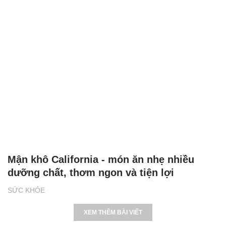
Mận khô California - món ăn nhẹ nhiều
dưỡng chất, thơm ngon và tiện lợi
SỨC KHỎE
XEM THÊM BÀI VIẾT