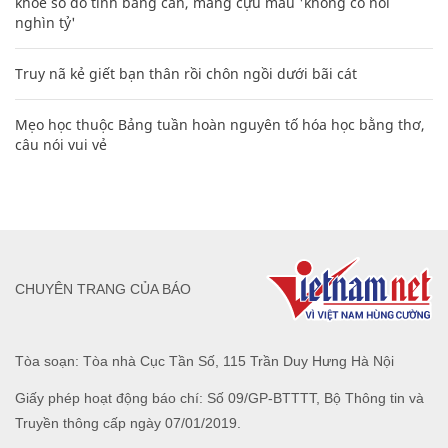
khoe sổ đỏ tính bằng cân, mắng cựu mẫu 'không có nổi
nghìn tỷ'
Truy nã kẻ giết bạn thân rồi chôn ngồi dưới bãi cát
Mẹo học thuộc Bảng tuần hoàn nguyên tố hóa học bằng thơ,
câu nói vui vẻ
CHUYÊN TRANG CỦA BÁO
Tòa soạn: Tòa nhà Cục Tần Số, 115 Trần Duy Hưng Hà Nội
Giấy phép hoạt động báo chí: Số 09/GP-BTTTT, Bộ Thông tin và
Truyền thông cấp ngày 07/01/2019.