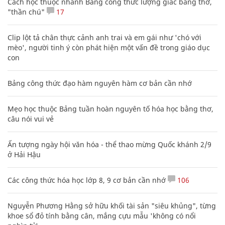
Cách học thuộc nhanh Bảng công thức lượng giác bằng thơ,
"thần chú"
17
Clip lột tả chân thực cảnh anh trai và em gái như 'chó với
mèo', người tinh ý còn phát hiện một vấn đề trong giáo dục
con
Bảng công thức đạo hàm nguyên hàm cơ bản cần nhớ
Mẹo học thuộc Bảng tuần hoàn nguyên tố hóa học bằng thơ,
câu nói vui vẻ
Ấn tượng ngày hội văn hóa - thể thao mừng Quốc khánh 2/9
ở Hải Hậu
Các công thức hóa học lớp 8, 9 cơ bản cần nhớ
106
Nguyễn Phương Hằng sở hữu khối tài sản "siêu khủng", từng
khoe sổ đỏ tính bằng cân, mắng cựu mẫu 'không có nổi