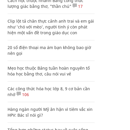
Cách học thuộc nhanh Bảng công thức
lượng giác bằng thơ, "thần chú"
17
Clip lột tả chân thực cảnh anh trai và em gái
như 'chó với mèo', người tinh ý còn phát
hiện một vấn đề trong giáo dục con
20 số điện thoại ma ám bạn không bao giờ
nên gọi
Mẹo học thuộc Bảng tuần hoàn nguyên tố
hóa học bằng thơ, câu nói vui vẻ
Các công thức hóa học lớp 8, 9 cơ bản cần
nhớ
106
Hàng ngàn người Mỹ ân hận vì tiêm vắc xin
HPV: Bác sĩ nói gì?
Tổng hợp những status hay về cuộc sống