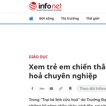
Đời sống
Thị trường
Thế giới
GIÁO DỤC
Xem trẻ em chiến thắ
hoả chuyên nghiệp
Trong "Trại hè lính cứu hoả" do Trường Đ
những kỹ năng chữa cháy, sinh tồn, sơ cứ