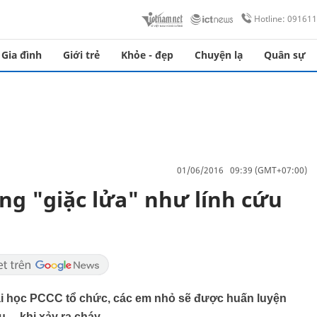
Hotline: 09161
Gia đình
Giới trẻ
Khỏe - đẹp
Chuyện lạ
Quân sự
01/06/2016 09:39 (GMT+07:00)
ng "giặc lửa" như lính cứu
ại học PCCC tổ chức, các em nhỏ sẽ được huấn luyện
u… khi xảy ra cháy.