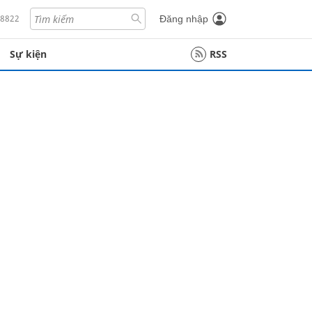
18822
Đăng nhập
Sự kiện
RSS