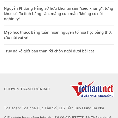
Nguyễn Phương Hằng sở hữu khối tài sản "siêu khủng", từng
khoe sổ đỏ tính bằng cân, mắng cựu mẫu 'không có nổi
nghìn tỷ'
Mẹo học thuộc Bảng tuần hoàn nguyên tố hóa học bằng thơ,
câu nói vui vẻ
Truy nã kẻ giết bạn thân rồi chôn ngồi dưới bãi cát
CHUYÊN TRANG CỦA BÁO
Tòa soạn: Tòa nhà Cục Tần Số, 115 Trần Duy Hưng Hà Nội
Giấy phép hoạt động báo chí: Số 09/GP-BTTTT, Bộ Thông tin và