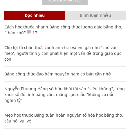
XEM THÊM BÀI VIẾT
Đọc nhiều
Bình luận nhiều
Cách học thuộc nhanh Bảng công thức lượng giác bằng thơ,
"thần chú"
17
Clip lột tả chân thực cảnh anh trai và em gái như 'chó với
mèo', người tinh ý còn phát hiện một vấn đề trong giáo dục
con
Bảng công thức đạo hàm nguyên hàm cơ bản cần nhớ
Nguyễn Phương Hằng sở hữu khối tài sản "siêu khủng", từng
khoe sổ đỏ tính bằng cân, mắng cựu mẫu 'không có nổi
nghìn tỷ'
Mẹo học thuộc Bảng tuần hoàn nguyên tố hóa học bằng thơ,
câu nói vui vẻ