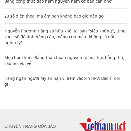
Bảng công thức đạo hàm nguyên hàm cơ bản cần nhớ
20 số điện thoại ma ám bạn không bao giờ nên gọi
Nguyễn Phương Hằng sở hữu khối tài sản "siêu khủng", từng
khoe sổ đỏ tính bằng cân, mắng cựu mẫu 'không có nổi
nghìn tỷ'
Mẹo học thuộc Bảng tuần hoàn nguyên tố hóa học bằng thơ,
câu nói vui vẻ
Hàng ngàn người Mỹ ân hận vì tiêm vắc xin HPV: Bác sĩ nói
gì?
CHUYÊN TRANG CỦA BÁO