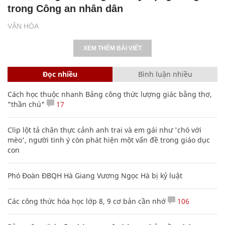
trong Công an nhân dân
VĂN HÓA
XEM THÊM BÀI VIẾT
Đọc nhiều
Bình luận nhiều
Cách học thuộc nhanh Bảng công thức lượng giác bằng thơ,
"thần chú"
17
Clip lột tả chân thực cảnh anh trai và em gái như 'chó với
mèo', người tinh ý còn phát hiện một vấn đề trong giáo dục
con
Phó Đoàn ĐBQH Hà Giang Vương Ngọc Hà bị kỷ luật
Các công thức hóa học lớp 8, 9 cơ bản cần nhớ
106