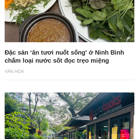
Đặc sản ‘ăn tươi nuốt sống' ở Ninh Bình
chấm loại nước sốt đọc trẹo miệng
VĂN HÓA