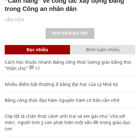
“Cẩm nang” về công tác xây dựng Đảng
trong Công an nhân dân
VĂN HÓA
XEM THÊM BÀI VIẾT
Đọc nhiều
Bình luận nhiều
Cách học thuộc nhanh Bảng công thức lượng giác bằng thơ,
"thần chú"
17
Nhiều điểm bất thường ở bằng đại học của Lý Nhã Kỳ
Bảng công thức đạo hàm nguyên hàm cơ bản cần nhớ
Clip lột tả chân thực cảnh anh trai và em gái như 'chó với
mèo', người tinh ý còn phát hiện một vấn đề trong giáo dục
con