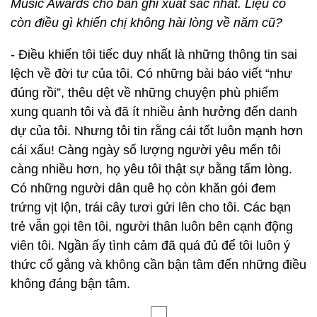
Music Awards cho bản ghi xuất sắc nhất. Liệu có
còn điều gì khiến chị không hài lòng về năm cũ?
- Điều khiến tôi tiếc duy nhất là những thông tin sai
lệch về đời tư của tôi. Có những bài báo viết “như
đúng rồi”, thêu dệt về những chuyện phù phiếm
xung quanh tôi và đã ít nhiều ảnh hưởng đến danh
dự của tôi. Nhưng tôi tin rằng cái tốt luôn mạnh hơn
cái xấu! Càng ngày số lượng người yêu mến tôi
càng nhiều hơn, họ yêu tôi thật sự bằng tấm lòng.
Có những người dân quê họ còn khăn gói đem
trứng vịt lộn, trái cây tươi gửi lên cho tôi. Các bạn
trẻ vẫn gọi tên tôi, người thân luôn bên cạnh động
viên tôi. Ngần ấy tình cảm đã quá đủ để tôi luôn ý
thức cố gắng và không cần bận tâm đến những điều
không đáng bận tâm.