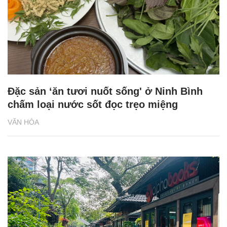
Đặc sản ‘ăn tươi nuốt sống' ở Ninh Bình
chấm loại nước sốt đọc trẹo miệng
VĂN HÓA