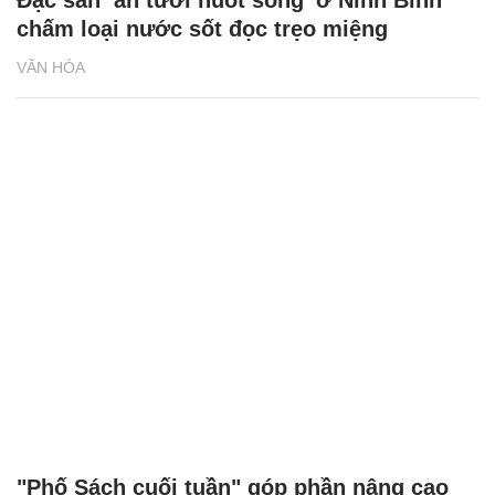
Đặc sản ‘ăn tươi nuốt sống' ở Ninh Bình
chấm loại nước sốt đọc trẹo miệng
VĂN HÓA
"Phố Sách cuối tuần" góp phần nâng cao