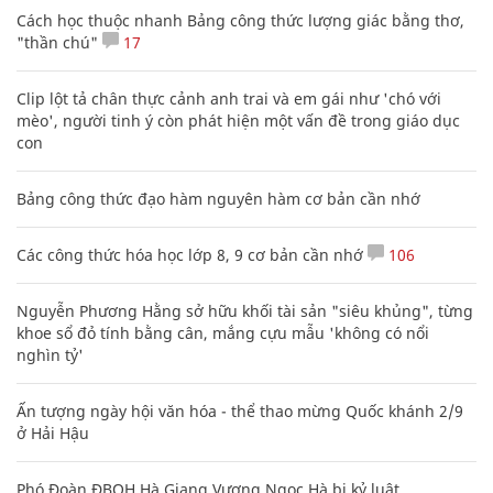
Cách học thuộc nhanh Bảng công thức lượng giác bằng thơ,
"thần chú"
17
Clip lột tả chân thực cảnh anh trai và em gái như 'chó với
mèo', người tinh ý còn phát hiện một vấn đề trong giáo dục
con
Bảng công thức đạo hàm nguyên hàm cơ bản cần nhớ
Các công thức hóa học lớp 8, 9 cơ bản cần nhớ
106
Nguyễn Phương Hằng sở hữu khối tài sản "siêu khủng", từng
khoe sổ đỏ tính bằng cân, mắng cựu mẫu 'không có nổi
nghìn tỷ'
Ấn tượng ngày hội văn hóa - thể thao mừng Quốc khánh 2/9
ở Hải Hậu
Phó Đoàn ĐBQH Hà Giang Vương Ngọc Hà bị kỷ luật