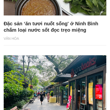
Đặc sản ‘ăn tươi nuốt sống' ở Ninh Bình
chấm loại nước sốt đọc trẹo miệng
VĂN HÓA