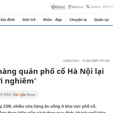
Hotline: 09161
Gia đình
Giới trẻ
Khỏe - đẹp
Chuyện lạ
Quân sự
24/06/2021 13:48 (GMT+07:00)
hàng quán phố cổ Hà Nội lại
ới nghiêm'
ày 23/6, nhiều cửa hàng ăn uống ở khu vực phố cổ,
g thực hiện giãn cách theo quy định; khách ngồi tràn