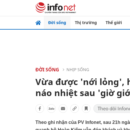
Đời sống
Thị trường
Thế giới
ĐỜI SỐNG
NHỊP SỐNG
Vừa được 'nới lỏng', 
náo nhiệt sau 'giờ gi
Theo ghi nhận của PV Infonet, sau 21h ng
quanh hồ Hoàn Kiếm vẫn đón khách và khôn