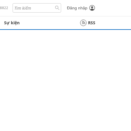
18822
Đăng nhập
Sự kiện
RSS