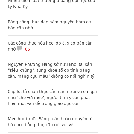
Nhiều điểm bất thường ở bằng đại học của
Lý Nhã Kỳ
Bảng công thức đạo hàm nguyên hàm cơ
bản cần nhớ
Các công thức hóa học lớp 8, 9 cơ bản cần
nhớ
106
Nguyễn Phương Hằng sở hữu khối tài sản
"siêu khủng", từng khoe sổ đỏ tính bằng
cân, mắng cựu mẫu 'không có nổi nghìn tỷ'
Clip lột tả chân thực cảnh anh trai và em gái
như 'chó với mèo', người tinh ý còn phát
hiện một vấn đề trong giáo dục con
Mẹo học thuộc Bảng tuần hoàn nguyên tố
hóa học bằng thơ, câu nói vui vẻ