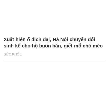
Xuất hiện ổ dịch dại, Hà Nội chuyển đổi
sinh kế cho hộ buôn bán, giết mổ chó mèo
SỨC KHỎE