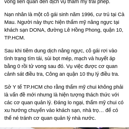
vong liên quan đến dịch vụ thẩm mỹ trái phép.
Nạn nhân là một cô gái sinh năm 1996, cư trú tại Cà
Mau. Người này thực hiện thẩm mỹ nâng ngực tại
khách sạn DONA, đường Lê Hồng Phong, quận 10,
TP.HCM.
Sau khi tiêm dung dịch nâng ngực, cô gái rơi vào
tình trạng tím tái, sùi bọt mép, mạch và huyết áp
bằng 0 rồi tử vong sau đó. Vụ việc được cơ quan
cảnh sát điều tra, Công an quận 10 thụ lý điều tra.
Sở Y tế TP.HCM cho rằng thẩm mỹ chui không phải
là vấn đề mới nhưng là hiện tượng thách thức với
các cơ quan quản lý. Đáng lo ngại, thẩm mỹ chui có
xu hướng chuyển vào khách sạn, nhà trọ… để có
thể né tránh cơ quan quản lý nhà nước.