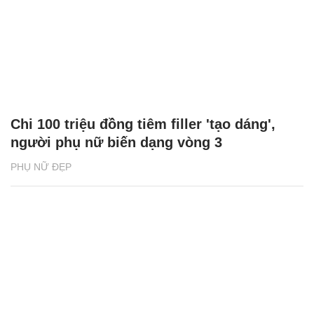
Chi 100 triệu đồng tiêm filler 'tạo dáng',
người phụ nữ biến dạng vòng 3
PHỤ NỮ ĐẸP