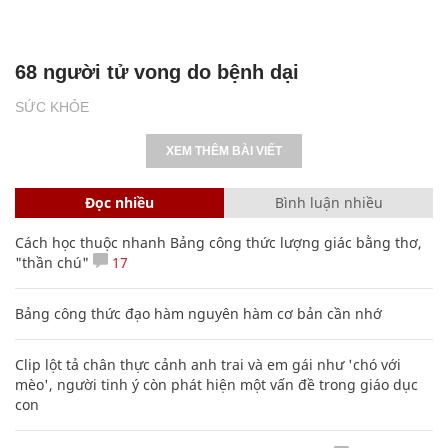
68 người tử vong do bệnh dại
SỨC KHỎE
XEM THÊM BÀI VIẾT
Đọc nhiều
Bình luận nhiều
Cách học thuộc nhanh Bảng công thức lượng giác bằng thơ,
"thần chú"
17
Bảng công thức đạo hàm nguyên hàm cơ bản cần nhớ
Clip lột tả chân thực cảnh anh trai và em gái như 'chó với
mèo', người tinh ý còn phát hiện một vấn đề trong giáo dục
con