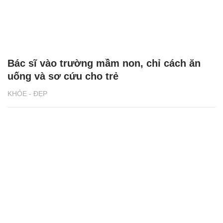
Bác sĩ vào trường mầm non, chỉ cách ăn
uống và sơ cứu cho trẻ
KHỎE - ĐẸP