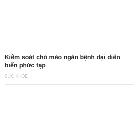
Kiểm soát chó mèo ngăn bệnh dại diễn
biến phức tạp
SỨC KHỎE